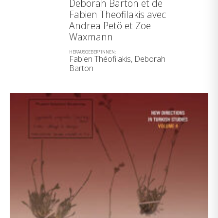
Deborah Barton et de
Fabien Theofilakis avec
Andrea Petö et Zoe
Waxmann
HERAUSGEBER*INNEN:
Fabien Théofilakis, Deborah
Barton