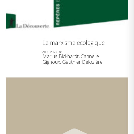
Le marxisme écologique
AUTOR*INNEN:
Marius Bickhardt, Cannelle
Gignoux, Gauthier Delozière