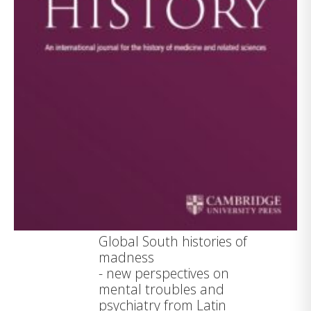
Global South histories of
madness
- new perspectives on
mental troubles and
psychiatry from Latin