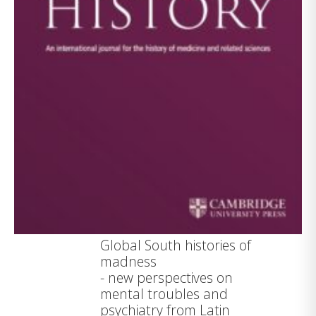
Global South histories of
madness
- new perspectives on
mental troubles and
psychiatry from Latin