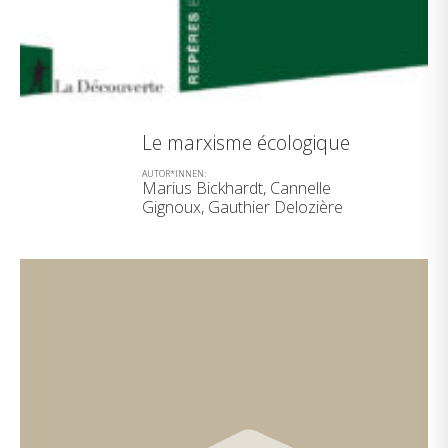
Le marxisme écologique
AUTOR*INNEN:
Marius Bickhardt, Cannelle
Gignoux, Gauthier Delozière