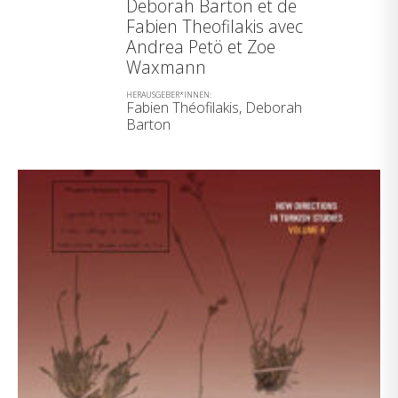
Deborah Barton et de
Fabien Theofilakis avec
Andrea Petö et Zoe
Waxmann
HERAUSGEBER*INNEN:
Fabien Théofilakis, Deborah
Barton