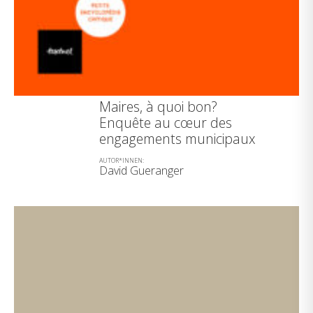
Maires, à quoi bon?
Enquête au cœur des
engagements municipaux
AUTOR*INNEN:
David Gueranger