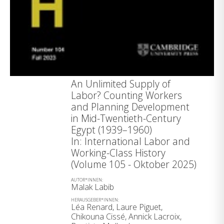
An Unlimited Supply of
Labor? Counting Workers
and Planning Development
in Mid-Twentieth-Century
Egypt (1939–1960)
In: International Labor and
Working-Class History
(Volume 105 - Oktober 2025)
AUTOR*INNEN:
Malak Labib
HERAUSGEBER*INNEN:
Léa Renard, Laure Piguet,
Chikouna Cissé, Annick Lacroix,