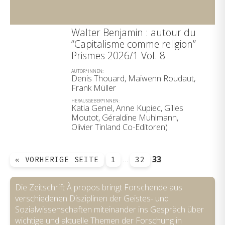
Walter Benjamin : autour du
“Capitalisme comme religion”
Prismes 2026/1 Vol. 8
AUTOR*INNEN:
Denis Thouard, Maiwenn Roudaut,
Frank Müller
HERAUSGEBER*INNEN:
Katia Genel, Anne Kupiec, Gilles
Moutot, Géraldine Muhlmann,
Olivier Tinland Co-Editoren)
…
33
« VORHERIGE SEITE
1
32
Die Zeitschrift À propos bringt Forschende aus
verschiedenen Disziplinen der Geistes- und
Sozialwissenschaften miteinander ins Gespräch über
wichtige und aktuelle Themen der Forschung in