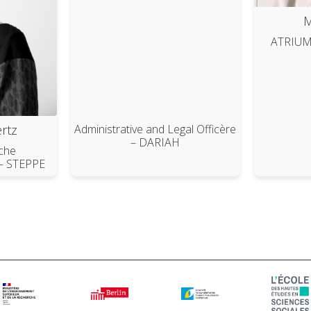
M
ATRIUM 
rtz
Administrative and Legal Officère
– DARIAH
iche
 – STEPPE