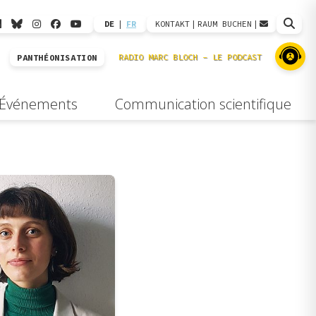
DE
|
FR
KONTAKT
|
RAUM BUCHEN
|
PANTHÉONISATION
Événements
Communication scientifique