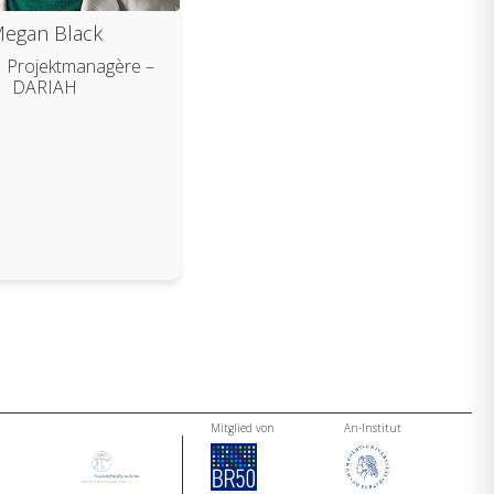
egan Black
Projektmanagère –
DARIAH
Mitglied von
An-Institut