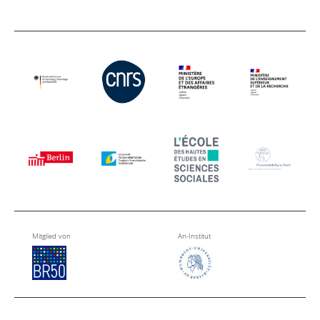
Mitglied von
An-Institut