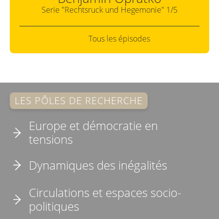
Serie "Rechtsruck und Hegemonie" 1/5
Tous les épisodes
LES PÔLES DE RECHERCHE
Europe et démocratie en
tensions
Dynamiques des inégalités
Circulations et espaces socio-
politiques