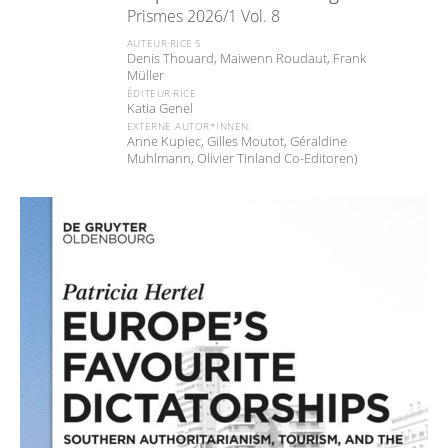
Prismes 2026/1 Vol. 8
AUTEUR·RICE·S
Denis Thouard, Maiwenn Roudaut, Frank
Müller
ÉDITEUR·RICE
Katia Genel
EXTERNE AUTOR*INNEN:
Anne Kupiec, Gilles Moutot, Géraldine
Muhlmann, Olivier Tinland Co-Editoren)