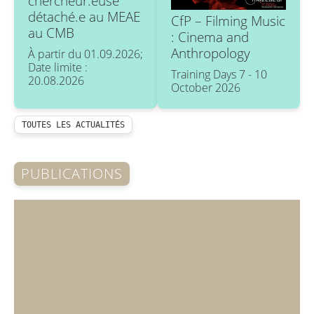
chercheur.euse
détaché.e au MEAE
CfP – Filming Music
au CMB
: Cinema and
Anthropology
À partir du 01.09.2026;
Date limite :
Training Days 7 - 10
20.08.2026
October 2026
TOUTES LES ACTUALITÉS
PUBLICATIONS