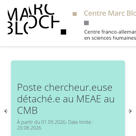
RADIO MARC BLOCH
Suche
#88 – Von der
Centre Marc Bloch - Startseite
postfaschistischen
Intimität zur
Ablehnungskultur:
Rechtsextremismus
in Österreich.
Dialog mit