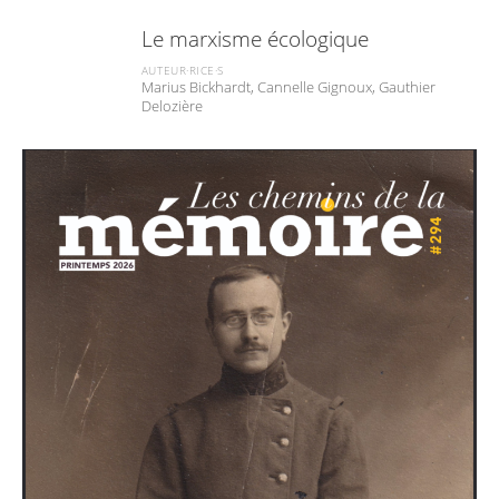
Le marxisme écologique
AUTEUR·RICE·S
Marius Bickhardt, Cannelle Gignoux, Gauthier
Delozière