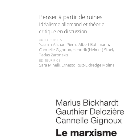
Penser à partir de ruines
Idéalisme allemand et théorie
critique en discussion
AUTEUR·RICE·S
Yasmin Afshar, Pierre-Albert Buhlmann,
Cannelle Gignoux, Hendrik (Helmer) Stoel,
Tadas Zaronskis
ÉDITEUR·RICE
Sara Minelli, Ernesto Ruiz-Eldredge Molina