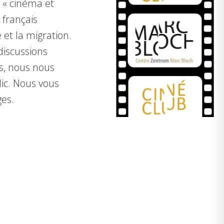
 « cinéma et
 français
et la migration.
iscussions
s, nous nous
lic. Nous vous
ges.