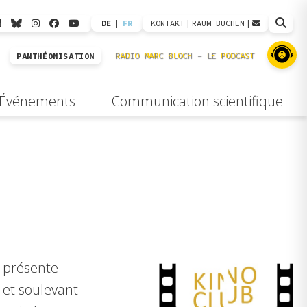
DE
|
FR
KONTAKT
|
RAUM BUCHEN
|
PANTHÉONISATION
Événements
Communication scientifique
B présente
s et soulevant