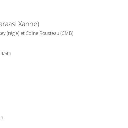
Xaraasi Xanne)
ey (régie) et Coline Rousteau (CMB)
54/5th
on