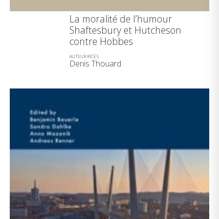
La moralité de l’humour
Shaftesbury et Hutcheson
contre Hobbes
AUTEUR·RICE·S
Denis Thouard