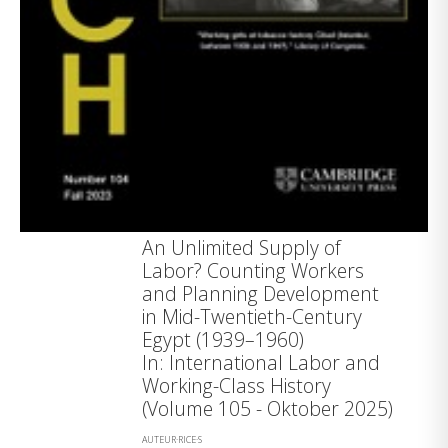
An Unlimited Supply of
Labor? Counting Workers
and Planning Development
in Mid-Twentieth-Century
Egypt (1939–1960)
In: International Labor and
Working-Class History
(Volume 105 - Oktober 2025)
AUTEUR·RICE·S