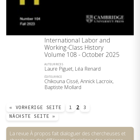
International Labor and
Working-Class History
Volume 108 - October 2025
AUTEUR·RICE·S
Laure Piguet, Léa Renard
ÉDITEUR·RICE
Chikouna Cissé, Annick Lacroix,
Baptiste Mollard
2
« VORHERIGE SEITE
1
3
NÄCHSTE SEITE »
La revue À propos fait dialoguer des chercheuses et