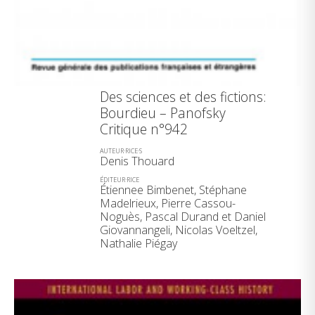
Des sciences et des fictions:
Bourdieu – Panofsky
Critique n°942
AUTEUR·RICE·S
Denis Thouard
ÉDITEUR·RICE
Étiennee Bimbenet, Stéphane
Madelrieux, Pierre Cassou-
Noguès, Pascal Durand et Daniel
Giovannangeli, Nicolas Voeltzel,
Nathalie Piégay