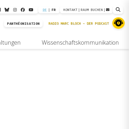
DE
|
FR
KONTAKT
|
RAUM BUCHEN
|
PANTHÉONISATION
altungen
Wissenschaftskommunikation