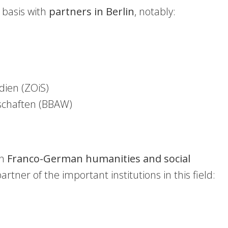
 basis with
partners in Berlin
, notably:
dien (ZOiS)
schaften (BBAW)
in
Franco-German humanities and social
rtner of the important institutions in this field: