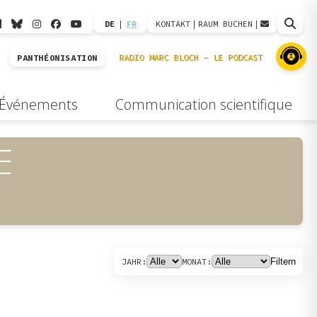
DE
|
FR
KONTAKT
|
RAUM BUCHEN
|
PANTHÉONISATION
Événements
Communication scientifique
E
JAHR:
MONAT:
Filtern