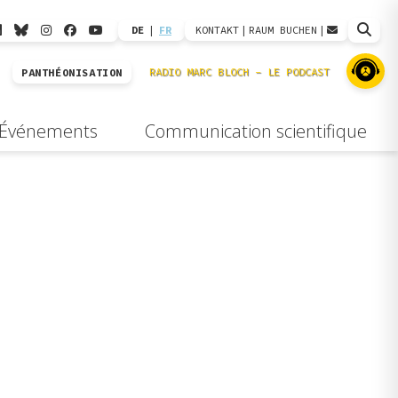
DE
|
FR
KONTAKT
|
RAUM BUCHEN
|
PANTHÉONISATION
Événements
Communication scientifique