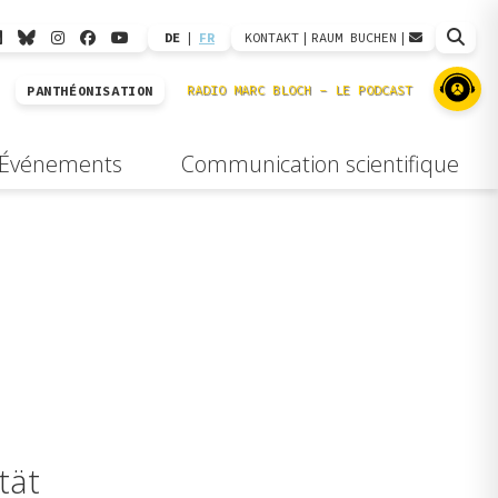
DE
|
FR
KONTAKT
|
RAUM BUCHEN
|
PANTHÉONISATION
Événements
Communication scientifique
tät