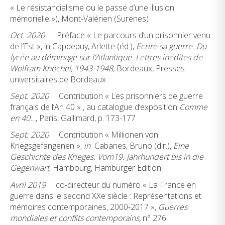
« Le résistancialisme ou le passé d’une illusion
mémorielle »), Mont-Valérien (Surenes)
Oct. 2020
Préface « Le parcours d’un prisonnier venu
de l’Est », in Capdepuy, Arlette (éd.),
Ecrire sa guerre. Du
lycée au déminage sur l’Atlantique. Lettres inédites de
Wolfram Knöchel, 1943-1948
, Bordeaux, Presses
universitaires de Bordeaux
Sept. 2020
Contribution « Les prisonniers de guerre
français de l’An 40 » , au catalogue d’exposition
Comme
en 40…
, Paris, Gallimard, p. 173-177
Sept. 2020
Contribution « Millionen von
Kriegsgefangenen »,
in
Cabanes, Bruno (dir.),
Eine
Geschichte des Krieges. Vom19. Jahrhundert bis in die
Gegenwart
, Hambourg, Hamburger Edition
Avril 2019
co-directeur du numéro « La France en
guerre dans le second XXe siècle : Représentations et
mémoires contemporaines, 2000-2017 »,
Guerres
mondiales et conflits contemporains,
n° 276