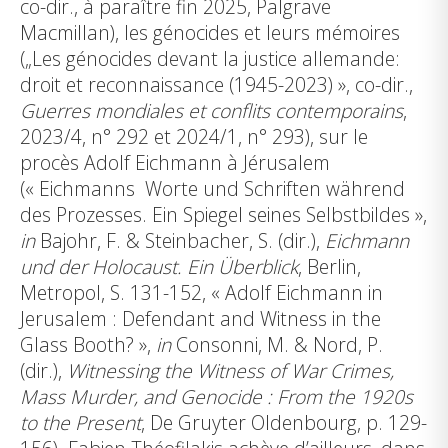
co-dir., à paraître fin 2025, Palgrave
Macmillan), les génocides et leurs mémoires
(„Les génocides devant la justice allemande:
droit et reconnaissance (1945-2023) », co-dir.,
Guerres mondiales et conflits contemporains
,
2023/4, n° 292 et 2024/1, n° 293), sur le
procès Adolf Eichmann à Jérusalem
(« Eichmanns Worte und Schriften während
des Prozesses. Ein Spiegel seines Selbstbildes »,
in
Bajohr, F. & Steinbacher, S. (dir.),
Eichmann
und der Holocaust.
Ein Überblick
, Berlin,
Metropol, S. 131-152, « Adolf Eichmann in
Jerusalem : Defendant and Witness in the
Glass Booth? »,
in
Consonni, M. & Nord, P.
(dir.),
Witnessing the Witness of War Crimes,
Mass Murder, and Genocide : From the 1920s
to the Present
, De Gruyter Oldenbourg, p. 129-