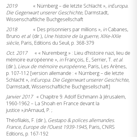
2019
« Nürnberg – die letzte Schlacht »,
in
Europa.
Die Gegenwart unserer Geschichte
, Darmstadt,
Wissenschaftliche Buchgesellschaft
2018
« Des prisonniers par millions »,
in
Cabanes,
Bruno
et al
. (dir.),
Une histoire de la guerre, XIXe-XXIe
siècle
, Paris, Editions du Seuil, p. 368-379
Oct. 2017
« « Nuremberg » : Lieu d’histoire nazi, lieu de
mémoire européenne »,
in
François, E., Serrier, T.
et al
.
(dir.),
Lieux de mémoire européenne
, Paris, Les Arènes,
p. 107-112 [version allemande : « Nürnberg – die letzte
Schlacht »,
in
Europa. Die Gegenwart unserer Geschichte
,
Darmstadt, Wissenschaftliche Buchgesellschaft]
Janvier 2017
« Chapitre 9. Adolf Eichmann à Jérusalem,
1960-1962 – La Shoah en France devant la
justice »,inArnaud, P. ;
Théofilakis, F. (dir.),
Gestapo & polices allemandes.
France, Europe de l’Ouest 1939-1945
, Paris, CNRS
Editions, p. 167-192