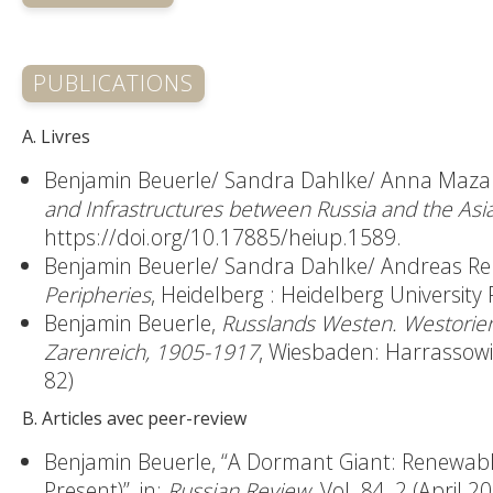
PUBLICATIONS
A. Livres
Benjamin Beuerle/ Sandra Dahlke/ Anna Mazan
and Infrastructures between Russia and the Asia
https://doi.org/10.17885/heiup.1589.
Benjamin Beuerle/ Sandra Dahlke/ Andreas Ren
Peripheries
, Heidelberg : Heidelberg University
Benjamin Beuerle,
Russlands Westen. Westori
Zarenreich, 1905-1917
, Wiesbaden: Harrassowi
82)
B. Articles avec peer-review
Benjamin Beuerle, “A Dormant Giant: Renewable
Present)”, in:
Russian Review
, Vol. 84, 2 (April 