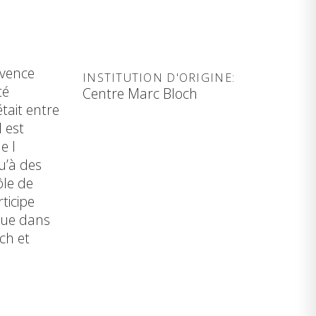
ovence
INSTITUTION D'ORIGINE:
té
Centre Marc Bloch
tait entre
 est
e l
qu’à des
ôle de
ticipe
que dans
ch et