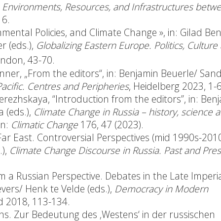
,
Environments, Resources, and Infrastructures betw
16.
mental Policies, and Climate Change », in: Gilad Ben
 (eds.),
Globalizing Eastern Europe. Politics, Culture
ondon, 43-70.
nner, „
From the editors
“, in: Benjamin Beuerle/ San
Pacific. Centres and Peripheries
, Heidelberg 2023, 1-6
erezhskaya, “
Introduction from the editors
”, in: Ben
 (eds.),
Climate Change in Russia – history, science 
in:
Climatic Change
176, 47 (2023).
ar East. Controversial Perspectives (mid 1990s-2010
.),
Climate Change Discourse in Russia. Past and Pre
 a Russian Perspective. Debates in the Late Imperi
evers/ Henk te Velde (eds.),
Democracy in Modern
d 2018, 113-134.
ns. Zur Bedeutung des ‚Westens‘ in der russischen