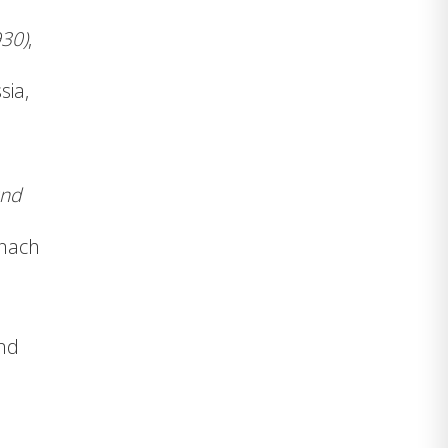
930)
,
sia,
und
 nach
und