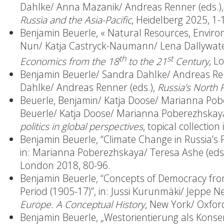
Dahlke/ Anna Mazanik/ Andreas Renner (eds.)
Russia and the Asia-Pacific
, Heidelberg 2025, 1-
Benjamin Beuerle, « Natural Resources, Environ
Nun/ Katja Castryck-Naumann/ Lena Dallywater
th
st
Economics from the 18
to the 21
Century
, L
Benjamin Beuerle/ Sandra Dahlke/ Andreas Re
Dahlke/ Andreas Renner (eds.),
Russia’s North 
Beuerle, Benjamin/ Katja Doose/ Marianna Pob
Beuerle/ Katja Doose/ Marianna Poberezhskaya
politics in global perspectives
, topical collection 
Benjamin Beuerle, “Climate Change in Russia’s F
in: Marianna Poberezhskaya/ Teresa Ashe (eds
London 2018, 80-96.
Benjamin Beuerle, “Concepts of Democracy from
Period (1905-17)”, in: Jussi Kurunmäki/ Jeppe N
Europe. A Conceptual History
, New York/ Oxfor
Benjamin Beuerle, „Westorientierung als Konse