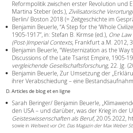
Reformpolitik zwischen erster Revolution und E
Martina Steber (eds.),
Zivilisatorische Verortu
Berlin/ Boston 2018 (= Zeitgeschichte im Gesprä
Benjamin Beuerle, “A Step for the ‘Whole Civili
1905-1917”, in: Stefan B. Kirmse (ed.),
One Law f
(Post-)Imperial Contexts
, Frankfurt a.M. 2012, 
Benjamin Beuerle, “Westernization as the Way
Discussions of the Late Tsarist Empire, 1905-19
vergleichende Gesellschaftsforschung
, 22. Jg. (
Benjamin Beuerle, Zur Umsetzung der „Erkläru
ihrer Verabschiedung – eine Bestandsaufnahme
D. Articles de blog et en ligne
Sarah Beringer/ Benjamin Beuerle, „Klimawend
den USA – und darüber, was der Krieg in der Uk
Geisteswissenschaften als Beruf
, 20.05.2022,
h
sowie in
Weltweit vor Ort. Das Magazin der Max Weber St