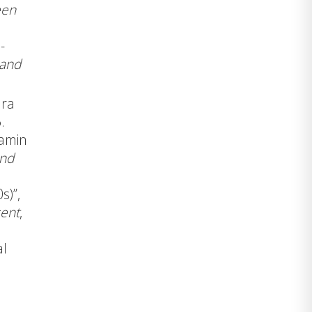
een
-
 and
dra
.
jamin
and
s)”,
sent
,
al