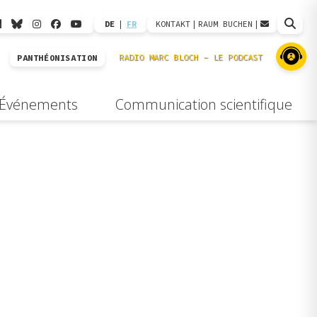
DE
|
FR
KONTAKT
|
RAUM BUCHEN
|
PANTHÉONISATION
Événements
Communication scientifique