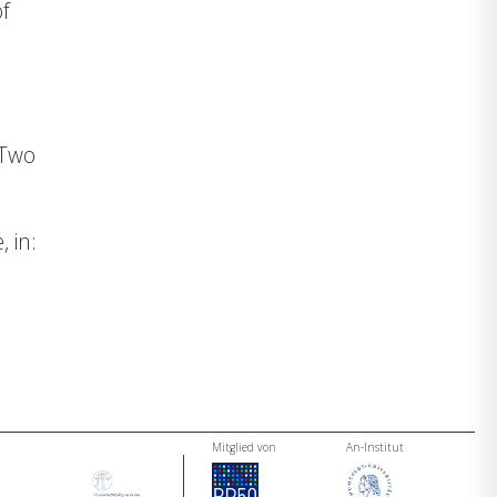
of
 Two
 in:
Mitglied von
An-Institut