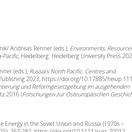
ik/ Andreas Renner (eds.),
Environments, Resources
-Pacific
, Heidelberg: Heidelberg University Press 202
ner (eds.),
Russia’s North Pacific. Centres and
 Publishing 2023,
https://doi.org/10.17885/heiup.11
entierung und Reformgesetzgebung im ausgehenden
tz 2016 (
Forschungen zur Osteuropäischen Geschic
 Energy in the Soviet Union and Russia (1970s –
2025), 267-282,
https://doi.org/10.1111/russ.70012.