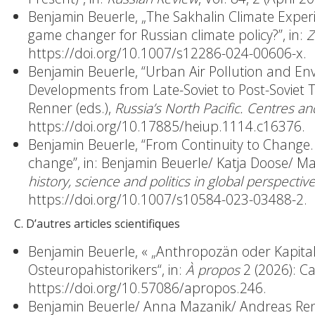
Benjamin Beuerle, „The Sakhalin Climate Expe
game changer for Russian climate policy?”, in:
Z
https://doi.org/10.1007/s12286-024-00606-x
.
Benjamin Beuerle, “Urban Air Pollution and En
Developments from Late-Soviet to Post-Soviet 
Renner (eds.),
Russia’s North Pacific. Centres a
https://doi.org/10.17885/heiup.1114.c16376
.
Benjamin Beuerle, “From Continuity to Change.
change”, in: Benjamin Beuerle/ Katja Doose/ M
history, science and politics in global perspectiv
https://doi.org/10.1007/s10584-023-03488-2
.
C.
D’autres articles scientifiques
Benjamin Beuerle, « „Anthropozän oder Kapital
Osteuropahistorikers“, in:
À propos
2 (2026): Ca
https://doi.org/10.57086/apropos.246.
Benjamin Beuerle/ Anna Mazanik/ Andreas Re