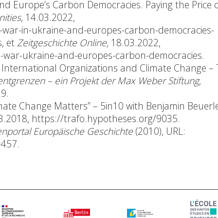
and Europe’s Carbon Democracies. Paying the Price 
ities
, 14.03.2022,
-war-in-ukraine-and-europes-carbon-democracies-
s
, et
Zeitgeschichte Online
, 18.03.2022,
ns-war-ukraine-and-europes-carbon-democracies
.
 International Organizations and Climate Change –
ntgrenzen – ein Projekt der Max Weber Stiftung
,
29
.
mate Change Matters” – 5in10 with Benjamin Beuerle,
03.2018,
https://trafo.hypotheses.org/9035
.
portal Europäische Geschichte
(2010), URL:
=457
.