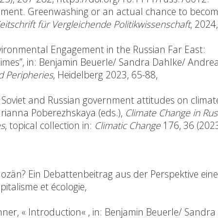
riment. Greenwashing or an actual chance to becom
eitschrift für Vergleichende Politikwissenschaft
, 2024,
vironmental Engagement in the Russian Far East:
Times”, in: Benjamin Beuerle/ Sandra Dahlke/ Andre
nd Peripheries
, Heidelberg 2023, 65-88,
 Soviet and Russian government attitudes on climat
arianna Poberezhskaya (eds.),
Climate Change in Rus
es
, topical collection in:
Climatic Change
176, 36 (2023
ozän? Ein Debattenbeitrag aus der Perspektive eine
pitalisme et écologie,
nner, «
Introduction
« , in: Benjamin Beuerle/ Sandra