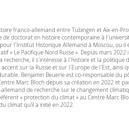
stoire franco-allemand entre Tübingen et Aix-en-Pr
e de doctorat en histoire contemporaine à l´universi
pour l´Institut Historique Allemand à Moscou, ou il é
atif « Le Pacifique Nord Russe ». Depuis mars 2022 il
cherche, il s´intéresse à l´histoire et la politique d
accent sur la Russie et sur l´Europe de l´Est, ainsi 
durable. Benjamin Beuerle est co-responsable du p
Centre Marc Bloch depuis sa création en 2022 et par
o-allemand de recherche sur le changement climati
 référent « protection du climat » au Centre Marc Blo
 climat qu’il a initié en 2022.