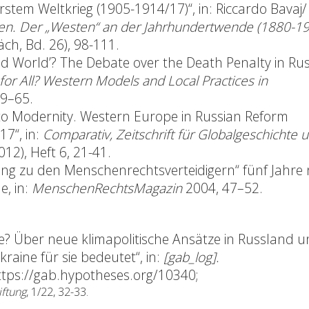
rstem Weltkrieg (1905-1914/17)“, in: Riccardo Bavaj/
ngen. Der „Westen“ an der Jahrhundertwende (1880-1
ch, Bd. 26), 98-111.
zed World’? The Debate over the Death Penalty in Rus
or All? Western Models and Local Practices in
39–65.
 to Modernity. Western Europe in Russian Reform
17“, in:
Comparativ, Zeitschrift für Globalgeschichte 
2012), Heft 6, 21-41.
ng zu den Menschenrechtsverteidigern“ fünf Jahre
, in:
MenschenRechtsMagazin
2004, 47–52.
e? Über neue klimapolitische Ansätze in Russland 
raine für sie bedeutet“, in:
[gab_log].
ttps://gab.hypotheses.org/10340
;
iftung
, 1/22, 32-33.