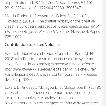
of publications (1987-2007) »,
Urban Studies
, 51(10)
2219–2234, doi: 10.1177/0042098013506047
Martin-Brelot H., Grossetti M., Eckert D., Gritsai O.,
Kovacs Z. (2010) « The spatial mobility of the ‘creative
class’ : a European perspective »,
International Journal of
Urban and Regional Research
, Volume 34, Issue 4, Pages
725–1007
Contribution to Edited Volumes
Eckert, D., Gouzévitch D., Gouzévitch I., et Pane M.-N.
2018. « La Russie, construction et crise d’un système
scientifique ». in
Les ancrages nationaux de la science
mondiale XVIIIe-XXIe siècles
, édité par M. Kleiche-Dray.
Paris: Editions des Archives Contemporaines – Presses
de l’IRD, p. 323‑54.
Eckert, D., Grossetti M., Jégou L., et Maisonobe M. (2018).
« Les villes de la science contemporaine, entre logiques
locales, nationales et globales. Une approche
bibliométrique ». in
Les ancrages nationaux de la science