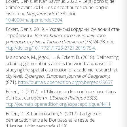
Eckert, Denis, et Ivan Savchuk. 2022. « Le(s) pont(s) de
Crimée avant 2014. Les discontinuités d’une longue
histoire ».
Mappemonde
(133). doi:
10.4000/mappemonde.7304
.
Eckert, Denis. 2019. « Українські кордони: сучасний стан
і проблеми ».
Вісник Київського національного
університету імені Тараса Шевченка
(75):24‑28. doi:
http://doi.org/10.17721/1728-2721.2019.75.4
.
Maisonobe, M., Jégou, L., & Eckert, D. (2018). Delineating
urban agglomerations across the world: a dataset for
studying the spatial distribution of academic research at
city level.
Cybergeo : European Journal of Geography
,
(871).
http://journals.openedition.org/cybergeo/29637
Eckert, D. (2017). « L’Ukraine ou les contours incertains
d’un Etat européen ».
L’Espace Politique
33(3).
http://journals.openedition.org/espacepolitique/4411
Eckert, D., & Lambroschini, S. (2017). La ligne de
démarcation entre le Donbass et le reste de
l’Ukraine.
M@ppemonde
, (119).