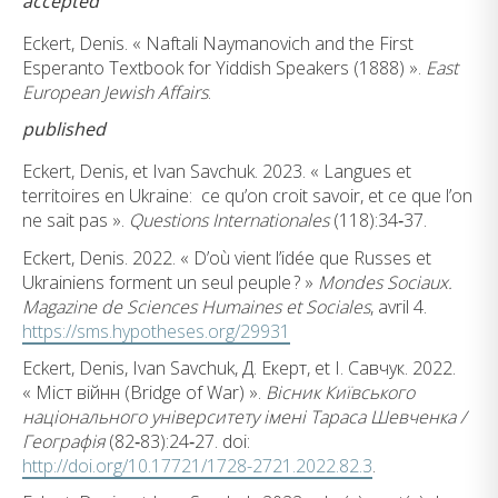
accepted
Eckert, Denis. « Naftali Naymanovich and the First
Esperanto Textbook for Yiddish Speakers (1888) ».
East
European Jewish Affairs
.
published
Eckert, Denis, et Ivan Savchuk. 2023. « Langues et
territoires en Ukraine: ce qu’on croit savoir, et ce que l’on
ne sait pas ».
Questions Internationales
(118):34‑37.
Eckert, Denis. 2022. « D’où vient l’idée que Russes et
Ukrainiens forment un seul peuple ? »
Mondes Sociaux.
Magazine de Sciences Humaines et Sociales
, avril 4.
https://sms.hypotheses.org/29931
Eckert, Denis, Ivan Savchuk, Д. Екерт, et І. Савчук. 2022.
« Міст війнн (Bridge of War) ».
Вісник Київського
національного університету імені Тараса Шевченка /
Географія
(82‑83):24‑27. doi:
http://doi.org/10.17721/1728-2721.2022.82.3
.