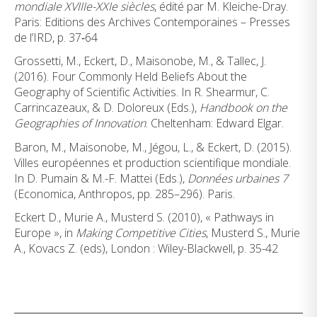
mondiale XVIIIe-XXIe siècles
, édité par M. Kleiche-Dray.
Paris: Editions des Archives Contemporaines – Presses
de l’IRD, p. 37‑64
Grossetti, M., Eckert, D., Maisonobe, M., & Tallec, J.
(2016). Four Commonly Held Beliefs About the
Geography of Scientific Activities. In R. Shearmur, C.
Carrincazeaux, & D. Doloreux (Eds.),
Handbook on the
Geographies of Innovation
. Cheltenham: Edward Elgar.
Baron, M., Maisonobe, M., Jégou, L., & Eckert, D. (2015).
Villes européennes et production scientifique mondiale.
In D. Pumain & M.-F. Mattei (Eds.),
Données urbaines 7
(Economica, Anthropos, pp. 285–296). Paris.
Eckert D., Murie A., Musterd S. (2010), « Pathways in
Europe », in
M
aking Competitive Cities
, Musterd S., Murie
A., Kovacs Z. (eds), London : Wiley-Blackwell, p. 35-42