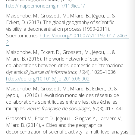
http://mappemonde.mgm.fr/119lieu1/
Maisonobe, M., Grossetti, M., Milard, B., Jégou, L., &
Eckert, D. (2017). The global geography of scientific
visibility: a deconcentration process (1999-2011).
Scientometrics.
https://doi.org/10.1007/s11192-017-2463-
2
Maisonobe, M., Eckert, D., Grossetti, M., Jégou, L., &
Milard, B. (2016). The world network of scientific
collaborations between cities: domestic or international
dynamics?
Journal of Informetrics
,
10
(4), 1025–1036.
https://doi.org/10.1016/j.joi.2016.06.002
Maisonobe, M., Grossetti, M., Milard, B., Eckert, D., &
Jégou, L. (2016). L’évolution mondiale des réseaux de
collaborations scientifiques entre villes : des échelles
multiples.
Revue française de sociologie
,
57
(3), 417–441.
Grossetti M., Eckert D., Jegou L., Gingras Y., Lariviere V.,
Milard B. (2014), « Cities and the geographical
deconcentration of scientific activity : a multi-level analysis