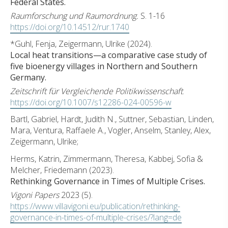
Federal States.
Raumforschung und Raumordnung.
S. 1-16
https://doi.org/10.14512/rur.1740
*Guhl, Fenja, Zeigermann, Ulrike (2024).
Local heat transitions—a comparative case study of
five bioenergy villages in Northern and Southern
Germany.
Zeitschrift für Vergleichende Politikwissenschaft
.
https://doi.org/10.1007/s12286-024-00596-w
Bartl, Gabriel, Hardt, Judith N., Suttner, Sebastian, Linden,
Mara, Ventura, Raffaele A., Vogler, Anselm, Stanley, Alex,
Zeigermann, Ulrike;
Herms, Katrin, Zimmermann, Theresa, Kabbej, Sofia &
Melcher, Friedemann (2023).
Rethinking Governance in Times of Multiple Crises.
Vigoni Papers
2023 (5).
https://www.villavigoni.eu/publication/rethinking-
governance-in-times-of-multiple-crises/?lang=de