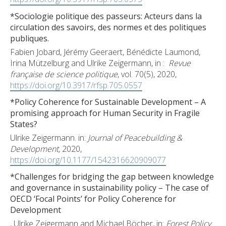
*Sociologie politique des passeurs: Acteurs dans la
circulation des savoirs, des normes et des politiques
publiques.
Fabien Jobard, Jérémy Geeraert, Bénédicte Laumond,
Irina Mützelburg and Ulrike Zeigermann, in :
Revue
française de science politique
, vol. 70(5), 2020,
https://doi.org/10.3917/rfsp.705.0557
*Policy Coherence for Sustainable Development – A
promising approach for Human Security in Fragile
States?
Ulrike Zeigermann. in:
Journal of Peacebuilding &
Development,
2020,
https://doi.org/10.1177/1542316620909077
*Challenges for bridging the gap between knowledge
and governance in sustainability policy – The case of
OECD ‘Focal Points’ for Policy Coherence for
Development
, Ulrike Zeigermann and Michael Böcher, in:
Forest Policy