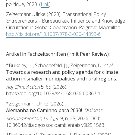
politique, 2020. (
Link
)
Zeigermann, Ulrike (2020). Transnational Policy
Entrepreneurs – Bureaucratic Influence and Knowledge
Circulation in Global Cooperation. Palgrave Macmillan.
http://dx.doi.org/10.1007/978-3-030-44893-6
Artikel in Fachzeitschriften (*mit Peer Review):
*Bulkeley, H., Schoenefeld, J.J., Zeigermann, U.
et al.
Towards a research and policy agenda for climate
action in smaller municipalities and rural regions.
npj Clim. Action
5
, 65 (2026).
https://doi.org/10.1038/s44168-026-00367-1
*Zeigermann, Ulrike (2026).
Alemanha no Caminho para 2030!
.
Diálogos
Socioambientais
,
[S. l.]
, v. 9, n. 25, 2026. DOI:
10.36942/dialogossocioambientais.v9i25.1563.
*Batkhuyag, M. Zeigermann, U., Böcher M. (2026).