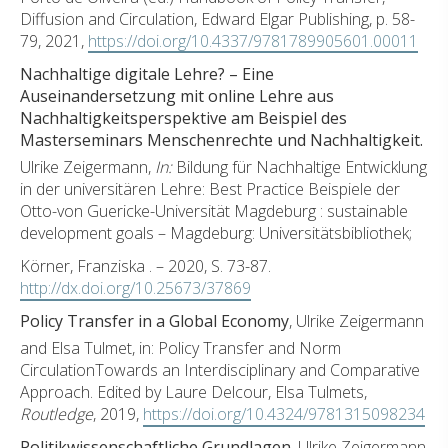
Diffusion and Circulation, Edward Elgar Publishing, p. 58-
79, 2021,
https://doi.org/10.4337/9781789905601.00011
Nachhaltige digitale Lehre? – Eine
Auseinandersetzung mit online Lehre aus
Nachhaltigkeitsperspektive am Beispiel des
Masterseminars Menschenrechte und Nachhaltigkeit.
Ulrike Zeigermann,
In:
Bildung für Nachhaltige Entwicklung
in der universitären Lehre: Best Practice Beispiele der
Otto-von Guericke-Universität Magdeburg : sustainable
development goals – Magdeburg: Universitätsbibliothek;
Körner, Franziska . – 2020, S. 73-87.
http://dx.doi.org/10.25673/37869
Policy Transfer in a Global Economy
, Ulrike Zeigermann
and Elsa Tulmet, in: Policy Transfer and Norm
CirculationTowards an Interdisciplinary and Comparative
Approach. Edited by Laure Delcour, Elsa Tulmets,
Routledge
, 2019,
https://doi.org/10.4324/9781315098234
Politikwissenschaftliche Grundlagen.
Ulrike Zeigermann