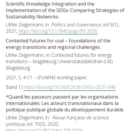
Scientific Knowledge Integration and the
Implementation of the SDGs: Comparing Strategies of
Sustainability Networks.
Ulrike Zeigermann, in:
Politics and Governance
, vol 9(1),
2021,
https://doi.org/10.17645/pag.v9i1.3630
Contested futures for coal – Foundations of the
energy transitions and regional challenges.
Ulrike Zeigermann,
In:
Contested futures for energy
transitions – Magdeburg: Universitätsbibliothek (UB)
Magdeburg;
2021, S. 4-11 – (PoWiNE working paper;
Band 1)
https://doi.org/10.24352/UB.OVGU-2021-046
*Quand les passeurs passent par les organisations
internationales: Les acteurs transnationaux dans la
politique publique globale du développement durable.
Ulrike Zeigermann, in :
Revue française de science
politique
, vol. 70(5), 2020,
https://doi.org/10.3917/rfsp.705.0575