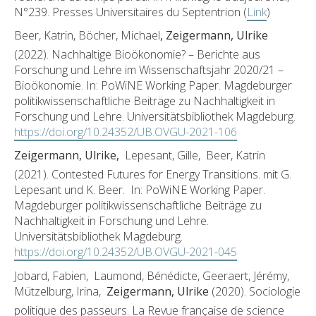
N°239. Presses Universitaires du Septentrion (
Link
)
Beer, Katrin, Böcher, Michael
, Zeigermann, Ulrike
(2022). Nachhaltige Bioökonomie? – Berichte aus
Forschung und Lehre im Wissenschaftsjahr 2020/21 –
Bioökonomie. In: PoWiNE Working Paper. Magdeburger
politikwissenschaftliche Beiträge zu Nachhaltigkeit in
Forschung und Lehre. Universitätsbibliothek Magdeburg.
https://doi.org/10.24352/UB.OVGU-2021-106
Zeigermann, Ulrike,
Lepesant, Gille, Beer, Katrin
(2021). Contested Futures for Energy Transitions. mit G.
Lepesant und K. Beer. In: PoWiNE Working Paper.
Magdeburger politikwissenschaftliche Beiträge zu
Nachhaltigkeit in Forschung und Lehre.
Universitätsbibliothek Magdeburg.
https://doi.org/10.24352/UB.OVGU-2021-045
Jobard, Fabien, Laumond, Bénédicte, Geeraert, Jérémy,
Mützelburg, Irina,
Zeigermann, Ulrike
(2020). Sociologie
politique des passeurs. La Revue française de science