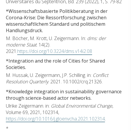
Universitaires du Septentrion, Bd. 239 (2022), 1, S. 79-82
*Wissenschaftsbasierte Politikberatung in der
Corona-Krise: Die Ressortforschung zwischen
wissenschaftlichem Standard und politischem
Handlungsdruck.
M. Böcher, M. Krott, U. Zeigermann. In:
dms: der
moderne Staat
. 14(2).
2021.
https://doi.org/10.3224/dms.v14i2.08
*Integration and the role of Cities for Shared
Societies.
M. Hussak, U. Zeigermann, J.P. Schilling. in:
Conflict
Resolution Quarterly
. 2021. 10.1002/crq.21326.
*Knowledge integration in sustainability governance
through science-based actor networks.
Ulrike Zeigermann. in:
Global Environmental Change
,
Volume 69, 2021, 102314,
https://doi.org/10.1016/j.gloenvcha.2021.102314
.
*