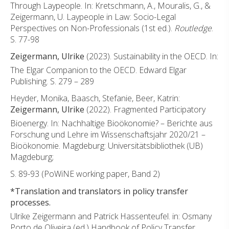
Through Laypeople. In: Kretschmann, A., Mouralis, G., &
Zeigermann, U. Laypeople in Law: Socio-Legal
Perspectives on Non-Professionals (1st ed.).
Routledge
.
S. 77-98
Zeigermann, Ulrike
(2023). Sustainability in the OECD. In:
The Elgar Companion to the OECD. Edward Elgar
Publishing. S. 279 – 289
Heyder, Monika, Baasch, Stefanie, Beer, Katrin:
Zeigermann, Ulrike
(2022). Fragmented Participatory
Bioenergy. In: Nachhaltige Bioökonomie? – Berichte aus
Forschung und Lehre im Wissenschaftsjahr 2020/21 –
Bioökonomie. Magdeburg: Universitätsbibliothek (UB)
Magdeburg;
S. 89-93 (PoWiNE working paper, Band 2)
*Translation and translators in policy transfer
processes.
Ulrike Zeigermann and Patrick Hassenteufel. in: Osmany
Porto de Oliveira (ed.) Handbook of Policy Transfer,