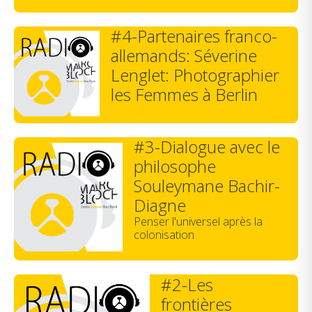
#4-Partenaires franco-
allemands: Séverine
Lenglet: Photographier
les Femmes à Berlin
#3-Dialogue avec le
philosophe
Souleymane Bachir-
Diagne
Penser l'universel après la
colonisation
#2-Les
frontières