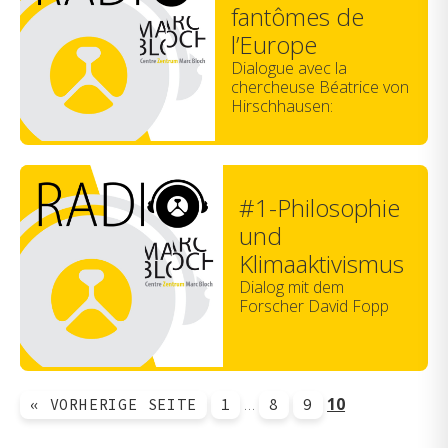
fantômes de
l’Europe
Dialogue avec la
chercheuse Béatrice von
Hirschhausen:
#1-Philosophie
und
Klimaaktivismus
Dialog mit dem
Forscher David Fopp
…
10
« VORHERIGE SEITE
1
8
9