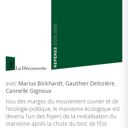
avec
Marius Bickhardt
,
Gauthier Delozière
,
Cannelle Gignoux
Issu des marges du mouvement ouvrier et de
l’écologie politique, le marxisme écologique est
devenu l’un des foyers de la revitalisation du
marxisme après la chute du bloc de l’Est.