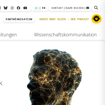
DE
|
FR
KONTAKT
|
RAUM BUCHEN
|
PANTHÉONISATION
altungen
Wissenschaftskommunikation
k