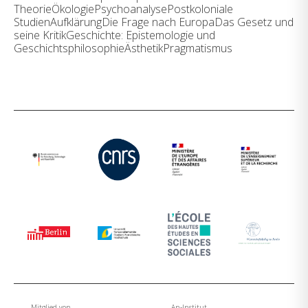
TheorieÖkologiePsychoanalysePostkoloniale
StudienAufklärungDie Frage nach EuropaDas Gesetz und
seine KritikGeschichte: Epistemologie und
GeschichtsphilosophieÄsthetikPragmatismus
Mitglied von
An-Institut