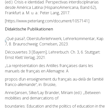
(ed.): Crisis e identidad. Perspectivas interdisciplinarias
desde América Latina (HispanoAmericana, Band 62),
Frankfurt a. M. u. a.: Peter Lang, 2017.
[https://www.peterlang.com/document/1057141]
Didaktische Publikationen
¿
Qué pasa?, Oberstufenlehrwerk, Lehrerkommentar, Kap.
7, 8. Braunschweig: Cornelsen, 2023.
Découvertes 3 [Bayern], Lehrerbuch. Ch. 3, 6. Stuttgart:
Ernst Klett Verlag, 2021.
„La représentation des Antilles françaises dans les
manuels de français en Allemagne. A
propos d’un enseignement du français au-delà de l’amitié
franco-allemande“, in: Brüske,
Anne/Jansen, Silke/Lay Brander, Miriam (ed.): „Between
mobilities and demarcations of
boundaries: Education and the politics of education in the