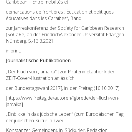
Caribbean – Entre mobilités et
démarcations de frontières : Éducation et politiques
éducatives dans les Caraïbes“, Band
zur Jahreskonferenz der Society for Caribbean Research
(SoCaRe) an der FriedrichAlexander-Universität Erlangen-
Nürnberg, 5.-13.3.2021;
in print.
Journalistische Publikationen
„Der Fluch von ‚Jamaika‘“ [zur Piratenmetaphorik der
ZEIT-Cover-Illustration anlässlich
der Bundestagswahl 2017], in: der Freitag (10.10.2017)
[https://www.freitag.de/autoren/fgbrede/der-fluch-von-
jamaika]
„Einblicke in das jüdische Leben“ (zum Europäischen Tag
der jüdischen Kultur in zwei
Konstanzer Gemeinden), in: Südkurier, Redaktion