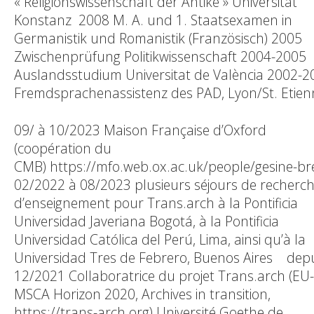
« Religionswissenschaft der Antike » Universität
Konstanz 2008 M. A. und 1. Staatsexamen in
Germanistik und Romanistik (Französisch) 2005
Zwischenprüfung Politikwissenschaft 2004-2005
Auslandsstudium Universitat de València 2002-2
Fremdsprachenassistenz des PAD, Lyon/St. Etien
09/ à 10/2023 Maison Française d’Oxford
(coopération du
CMB) https://mfo.web.ox.ac.uk/people/gesine-b
02/2022 à 08/2023 plusieurs séjours de recherch
d’enseignement pour Trans.arch à la Pontificia
Universidad Javeriana Bogotá, à la Pontificia
Universidad Católica del Perú, Lima, ainsi qu’à la
Universidad Tres de Febrero, Buenos Aires dep
12/2021 Collaboratrice du projet Trans.arch (EU-
MSCA Horizon 2020, Archives in transition,
https://trans-arch.org) Université Goethe de