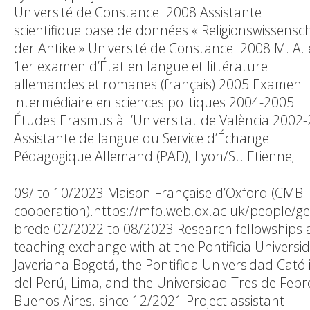
Université de Constance 2008 Assistante
scientifique base de données « Religionswissensc
der Antike » Université de Constance 2008 M. A. 
1er examen d’État en langue et littérature
allemandes et romanes (français) 2005 Examen
intermédiaire en sciences politiques 2004-2005
Études Erasmus à l’Universitat de València 2002
Assistante de langue du Service d’Échange
Pédagogique Allemand (PAD), Lyon/St. Etienne;
09/ to 10/2023 Maison Française d’Oxford (CMB
cooperation).https://mfo.web.ox.ac.uk/people/ge
brede 02/2022 to 08/2023 Research fellowships
teaching exchange with at the Pontificia Universi
Javeriana Bogotá, the Pontificia Universidad Catól
del Perú, Lima, and the Universidad Tres de Febr
Buenos Aires. since 12/2021 Project assistant