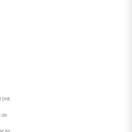
 [mit
 de
t Nr.