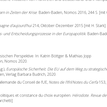
n in Zeiten der Krise
. Baden-Baden, Nomos 2016, 244 S. [mit 
agne d’aujourd’hui
214, Oktober-Dezember 2015 [mit H. Stark].
- und Entscheidungsprozesse in der Europapolitik
. Baden-Bad
schen Perspektive. In: Katrin Böttger & Mathias Jopp
en, Nomos 2020.
g.),
Europäische Sicherheit. Die EU auf dem Weg zu strategisch
en, Verlag Barbara Budrich, 2020.
 allemande du Conseil de l’UE,
Notes de l’Ifri
/
Notes du Cerfa
153, 
politiques et constance du choix européen.
Hérodote. Revue de
rchetti]