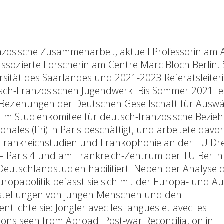
anzösische Zusammenarbeit, aktuell Professorin am 
ssoziierte Forscherin am Centre Marc Bloch Berlin. 
sität des Saarlandes und 2021-2023 Referatsleiter
tsch-Französischen Jugendwerk. Bis Sommer 2021 lei
eziehungen der Deutschen Gesellschaft für Auswärt
ie im Studienkomitee für deutsch-französische Bezi
ionales (Ifri) in Paris beschäftigt, und arbeitete davor
r Frankreichstudien und Frankophonie an der TU Dr
– Paris 4 und am Frankreich-Zentrum der TU Berlin
 Deutschlandstudien habilitiert. Neben der Analyse 
opapolitik befasst sie sich mit der Europa- und Au
nstellungen von jungen Menschen und den
ntlichte sie: Jongler avec les langues et avec les
ons seen from Abroad: Post-war Reconciliation in