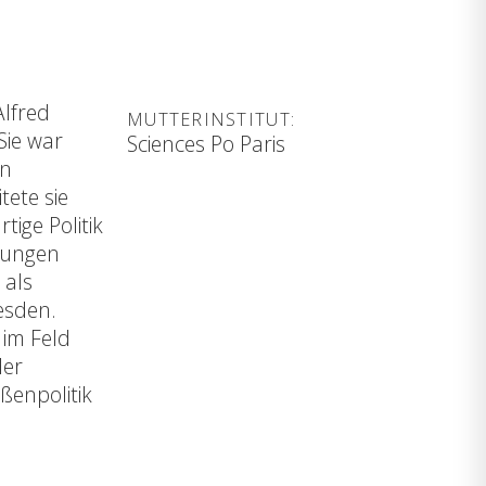
Alfred
MUTTERINSTITUT:
Sie war
Sciences Po Paris
in
tete sie
ige Politik
ehungen
 als
esden.
 im Feld
der
ßenpolitik