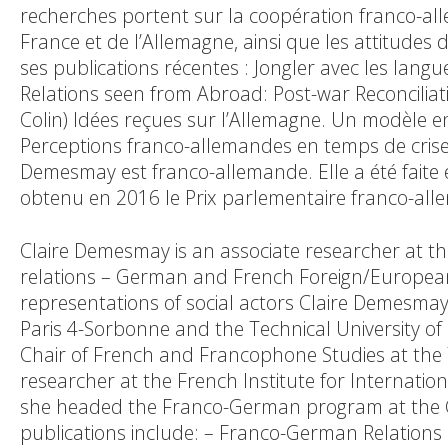
recherches portent sur la coopération franco-al
France et de l’Allemagne, ainsi que les attitudes 
ses publications récentes : Jongler avec les lang
Relations seen from Abroad: Post-war Reconciliatio
Colin) Idées reçues sur l’Allemagne. Un modèle en
Perceptions franco-allemandes en temps de crise (
Demesmay est franco-allemande. Elle a été faite
obtenu en 2016 le Prix parlementaire franco-all
Claire Demesmay is an associate researcher at t
relations – German and French Foreign/European Pol
representations of social actors Claire Demesmay 
Paris 4-Sorbonne and the Technical University of 
Chair of French and Francophone Studies at the T
researcher at the French Institute for Internation
she headed the Franco-German program at the G
publications include: – Franco-German Relations 