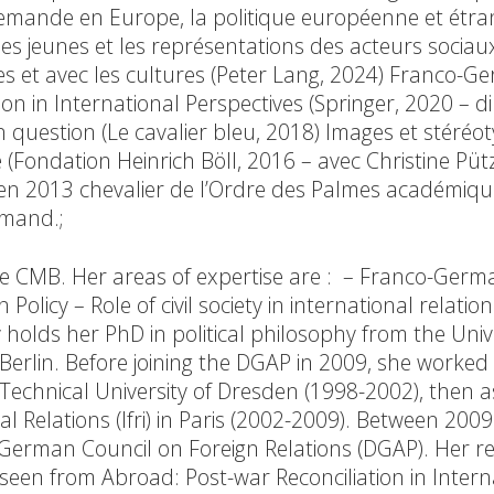
lemande en Europe, la politique européenne et étra
des jeunes et les représentations des acteurs sociau
ues et avec les cultures (Peter Lang, 2024) Franco-
n in International Perspectives (Springer, 2020 – dir
 question (Le cavalier bleu, 2018) Images et stéréot
Fondation Heinrich Böll, 2016 – avec Christine Pütz
 en 2013 chevalier de l’Ordre des Palmes académiqu
emand.;
he CMB. Her areas of expertise are : – Franco-Germ
icy – Role of civil society in international relation
holds her PhD in political philosophy from the Unive
Berlin. Before joining the DGAP in 2009, she worked 
echnical University of Dresden (1998-2002), then a
al Relations (Ifri) in Paris (2002-2009). Between 200
erman Council on Foreign Relations (DGAP). Her r
seen from Abroad: Post-war Reconciliation in Intern