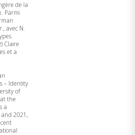
ngère de la
x. Parmi
German
., avec N.
ypes.
) Claire
es et a
an
s – Identity
rsity of
at the
s a
9 and 2021,
ecent
ational