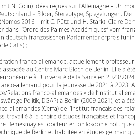
, mit N. Colin) Idées reçues sur l’Allemagne – Un mo
Deutschland – Bilder, Stereotype, Spiegelungen. Die
Nomos 2016 – mit C. Pütz und H. Stark). Claire De
er dans l’Ordre des Palmes Académiques“ vom fran
n deutsch-französischen Parlamentarierpreis für i
le Calla).;
ration franco-allemande, actuellement professeur 
 associée au Centre Marc Bloch de Berlin. Elle a ét
européenne à l’Université de la Sarre en 2023/2024 
e franco-allemand pour la jeunesse de 2021 à 2023. 
nce/Relations franco-allemandes » de l’Institut alle
wärtige Politik, DGAP) à Berlin (2009-2021), et a été
o-allemandes (Cerfa) de l’Institut français des rela
aussi travaillé à la chaire d’études françaises et fran
aire Demesmay est docteur en philosophie politique 
 technique de Berlin et habilitée en études germaniqu