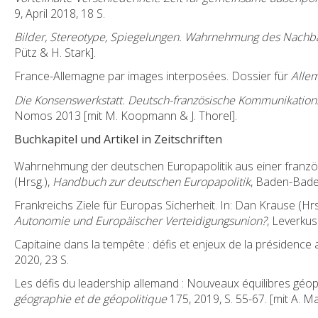
9, April 2018, 18 S.
Bilder, Stereotype, Spiegelungen. Wahrnehmung des Nachbar
Pütz & H. Stark].
France-Allemagne par images interposées. Dossier für
Allem
Die Konsenswerkstatt. Deutsch-französische Kommunikations
Nomos 2013 [mit M. Koopmann & J. Thorel].
Buchkapitel und Artikel in Zeitschriften
Wahrnehmung der deutschen Europapolitik aus einer französi
(Hrsg.),
Handbuch zur deutschen Europapolitik
, Baden-Bad
Frankreichs Ziele für Europas Sicherheit. In: Dan Krause (Hrs
Autonomie und Europäischer Verteidigungsunion?
, Leverkus
Capitaine dans la tempête : défis et enjeux de la présidence
2020, 23 S.
Les défis du leadership allemand : Nouveaux équilibres géo
géographie et de géopolitique
175, 2019, S. 55-67. [mit A. Ma