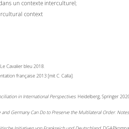
dans un contexte interculturel;
ercultural context
, Le Cavalier bleu 2018.
ation française 2013 [mit C. Calla].
liation in International Perspectives
. Heidelberg, Springer 2020
ce and Germany Can Do to Preserve the Multilateral Order
.
Notes
tische Initiativen von Frankreich und Deutschland
. DGAPkompak