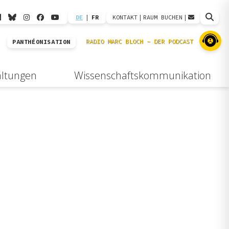
DE
|
FR
KONTAKT
|
RAUM BUCHEN
|
PANTHÉONISATION
altungen
Wissenschaftskommunikation