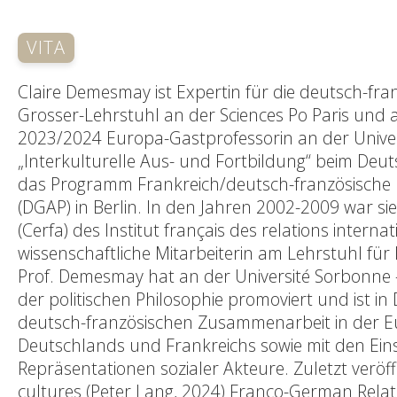
VITA
Claire Demesmay ist Expertin für die deutsch-fr
Grosser-Lehrstuhl an der Sciences Po Paris und a
2023/2024 Europa-Gastprofessorin an der Univer
„Interkulturelle Aus- und Fortbildung“ beim Deu
das Programm Frankreich/deutsch-französische B
(DGAP) in Berlin. In den Jahren 2002-2009 war s
(Cerfa) des Institut français des relations internat
wissenschaftliche Mitarbeiterin am Lehrstuhl fü
Prof. Demesmay hat an der Université Sorbonne 
der politischen Philosophie promoviert und ist in
deutsch-französischen Zusammenarbeit in der Eur
Deutschlands und Frankreichs sowie mit den Ei
Repräsentationen sozialer Akteure. Zuletzt veröffe
cultures (Peter Lang, 2024) Franco-German Relati