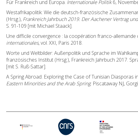
Für Frankreich und Europa.
Internationale Politik
6, Novembe
Westafrikapolitik: Wie die deutsch-französische Zusammenarb
(Hrsg.),
Frankreich Jahrbuch 2019. Der Aachener Vertrag u
S. 91-109 [mit Michael Staack].
Une difficile convergence : la coopération franco-allemande d
internationales
, vol. XXI, Paris 2018.
Worte und Weltbilder: Außenpolitik und Sprache im Wahlka
französisches Institut (Hrsg.), Frankreich Jahrbuch 2017. Sp
[mit S. Ruß-Sattar].
A Spring Abroad: Exploring the Case of Tunisian Diasporas in 
Eastern Minorities and the Arab Spring
. Piscataway NJ, Gorg