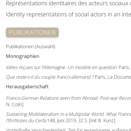
Représentations identitaires des acteurs sociaux 
Identity representations of social actors in an int
PUBLIKATIONEN
Publikationen (Auswahl)
Monographien
Idées reçues sur l’Allemagne. Un modèle en question
. Paris
Que reste-t-il du couple franco-allemand ?
Paris, La Document
Herausgaberschaft
Franco-German Relations seen from Abroad: Post-war Reconci
N. Colin]
Sustaining Multilateralism in a Multipolar World. What Fran
l’Ifri/Notes du Cerfa
148, Juni 2019, 32 S. [mit B. Kunz].
Vorteilhafte Verschiedenheit: Zeit für gemeinsame außenpoli