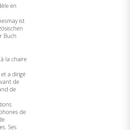
dèle en
mesmay ist
zösischen
hr Buch
à la chaire
é
et a dirigé
Avant de
mand de
tions
cophones de
de
es. Ses