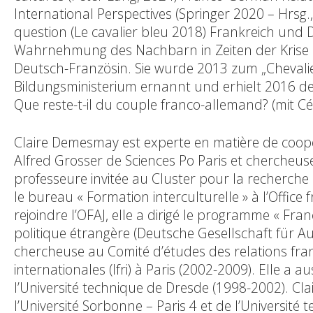
International Perspectives (Springer 2020 – Hrsg.
question (Le cavalier bleu 2018) Frankreich und 
Wahrnehmung des Nachbarn in Zeiten der Krise (
Deutsch-Französin. Sie wurde 2013 zum „Chevali
Bildungsministerium ernannt und erhielt 2016 de
Que reste-t-il du couple franco-allemand? (mit Céci
Claire Demesmay est experte en matière de coopé
Alfred Grosser de Sciences Po Paris et chercheuse
professeure invitée au Cluster pour la recherche 
le bureau « Formation interculturelle » à l’Offic
rejoindre l’OFAJ, elle a dirigé le programme « Fra
politique étrangère (Deutsche Gesellschaft für Aus
chercheuse au Comité d’études des relations franc
internationales (Ifri) à Paris (2002-2009). Elle a 
l’Université technique de Dresde (1998-2002). Cl
l’Université Sorbonne – Paris 4 et de l’Université