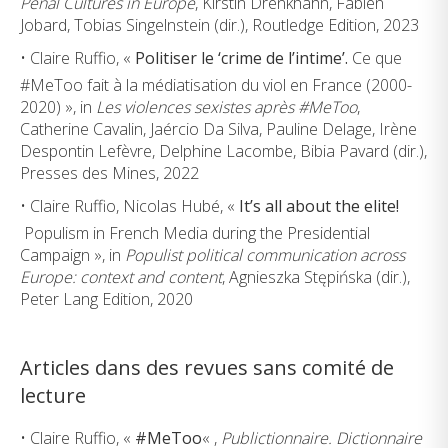
Penal Cultures in Europe
, Kirstin Drenkhahn, Fabien
Jobard, Tobias Singelnstein (dir.), Routledge Edition, 2023
• Claire Ruffio, «
Politiser le ‘crime de l’intime’.
Ce que
#MeToo fait à la médiatisation du viol en France (2000-
2020) », in
Les violences sexistes après #MeToo
,
Catherine Cavalin, Jaércio Da Silva, Pauline Delage, Irène
Despontin Lefèvre, Delphine Lacombe, Bibia Pavard (dir.),
Presses des Mines, 2022
• Claire Ruffio, Nicolas Hubé, «
It’s all about the elite!
Populism in French Media during the Presidential
Campaign », in
Populist political communication across
Europe: context and content
, Agnieszka Stępińska (dir.),
Peter Lang Edition, 2020
Articles dans des revues sans comité de
lecture
• Claire Ruffio, «
#MeToo
« ,
Publictionnaire. Dictionnaire