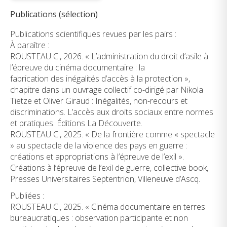
Publications (sélection)
Publications scientifiques revues par les pairs :
À paraître :
ROUSTEAU C., 2026. « L’administration du droit d’asile à
l’épreuve du cinéma documentaire : la
fabrication des inégalités d’accès à la protection »,
chapitre dans un ouvrage collectif co-dirigé par Nikola
Tietze et Oliver Giraud : Inégalités, non-recours et
discriminations. L’accès aux droits sociaux entre normes
et pratiques. Éditions La Découverte.
ROUSTEAU C., 2025. « De la frontière comme « spectacle
» au spectacle de la violence des pays en guerre :
créations et appropriations à l’épreuve de l’exil ».
Créations à l’épreuve de l’exil de guerre, collective book,
Presses Universitaires Septentrion, Villeneuve d’Ascq.
Publiées :
ROUSTEAU C., 2025. « Cinéma documentaire en terres
bureaucratiques : observation participante et non