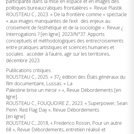
participante dans la mise en espace et en images des
politiques bureaucratiques frontalières ». Revue Plastik.
ROUSTEAU C., 2023. « De la frontière comme « spectacle
» aux images manquantes de l’exil : des enjeux au
croisement de l’esthétique et de la sociologie ». Revue ¿
Interrogations ? [en ligne]. 2023/N°37. Apports
conceptuels et méthodologiques des entrecroisements
entre pratiques artistiques et sciences humaines et
sociales : accéder à l’autre, agir sur les territoires,
décembre 2023.
Publications critiques :
ROUSTEAU C., 2025. « 37¿ édition des États généraux du
film documentaire, Lussas. « La
Palestine brise un miroir » », Revue Débordements [en
ligne].
ROUSTEAU C., FOUQUOIRE Z., 2023. « Superpower, Sean
Penn. Red Flag Day », Revue Débordements
[en ligne].
ROUSTEAU C., 2018, « Frederico Rossin, Pour un autre
68 », Revue Débordements, entretien réalisé et