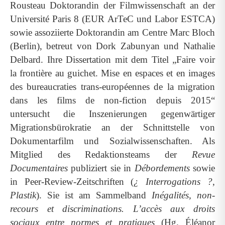
Rousteau Doktorandin der Filmwissenschaft an der
Université Paris 8 (EUR ArTeC und Labor ESTCA)
sowie assoziierte Doktorandin am Centre Marc Bloch
(Berlin), betreut von Dork Zabunyan und Nathalie
Delbard. Ihre Dissertation mit dem Titel „Faire voir
la frontière au guichet. Mise en espaces et en images
des bureaucraties trans-européennes de la migration
dans les films de non-fiction depuis 2015“
untersucht die Inszenierungen gegenwärtiger
Migrationsbürokratie an der Schnittstelle von
Dokumentarfilm und Sozialwissenschaften. Als
Mitglied des Redaktionsteams der
Revue
Documentaires
publiziert sie in
Débordements
sowie
in Peer-Review-Zeitschriften (
¿ Interrogations ?
,
Plastik
). Sie ist am Sammelband
Inégalités, non-
recours et discriminations. L’accès aux droits
sociaux entre normes et pratiques
(Hg. Éléanor