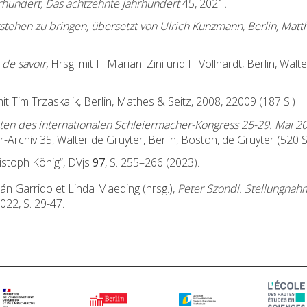
hundert, Das achtzehnte Jahrhundert
45, 2021
.
stehen zu bringen, übersetzt von Ulrich Kunzmann, Berlin, Matt
 de savoir,
Hrsg. mit F. Mariani Zini und F. Vollhardt, Berlin, Walt
mit Tim Trzaskalik, Berlin, Mathes & Seitz, 2008, 22009 (187 S.)
kten des internationalen Schleiermacher-Kongress 25-29. Mai 2
-Archiv 35, Walter de Gruyter, Berlin, Boston, de Gruyter (520 S.
istoph König“, DVjs
97
, S. 255–266 (2023).
mán Garrido et Linda Maeding (hrsg.),
Peter Szondi. Stellungna
022, S. 29-47.