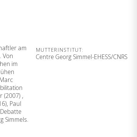
haftler am
MUTTERINSTITUT:
“. Von
Centre Georg Simmel-EHESS/CNRS
chen im
Frühen
 Marc
ilitation
 (2007) ,
6), Paul
 Debatte
rg Simmels.