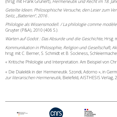
(hrsg. mit Frank Grunert),
Hermeneutik und Recht im 18. Jahr
Geteilte Ideen. Philosophische Versuche, den Leser zum Ver
Seitz, „Batterien“, 2016 .
Philologie als Wissensmodell. / La philologie comme modèle
Gruyter (P&A), 2010 (406 S.).
Warten auf Godot : Das Absurde und die Geschichte
, Hrsg. 
Kommunikation in Philosophie, Religion und Gesellschaft, A
hrsg. mit C. Berner, S. Schmidt et B. Sockness, Schleiermacher
« Kritische Philologie und Interpretation. Am Beispiel von Chr
« Die Dialektik in der Hermeneutik. Szondi, Adorno », in Ger
zur literarischen Hermeneutik
, Bielefeld, AISTHESIS Verlag, 2