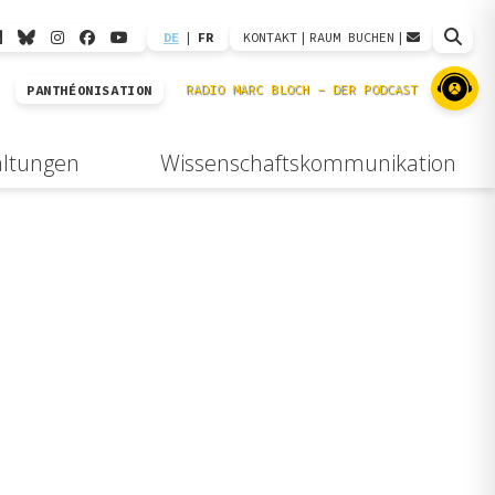
DE
|
FR
KONTAKT
|
RAUM BUCHEN
|
PANTHÉONISATION
altungen
Wissenschaftskommunikation