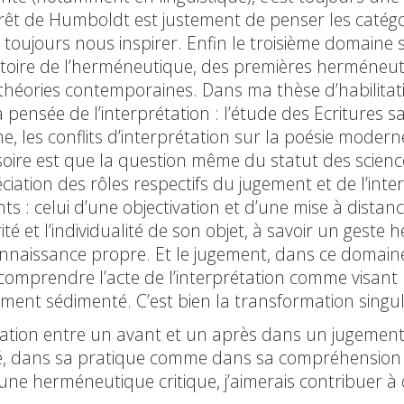
rêt de Humboldt est justement de penser les catégo
ut toujours nous inspirer. Enfin le troisième domaine
l’histoire de l’herméneutique, des premières herméne
x théories contemporaines. Dans ma thèse d’habilitati
 pensée de l’interprétation : l’étude des Ecritures s
ine, les conflits d’interprétation sur la poésie mode
oire est que la question même du statut des science
éciation des rôles respectifs du jugement et de l’int
ts : celui d’une objectivation et d’une mise à distance
ité et l’individualité de son objet, à savoir un geste
onnaissance propre. Et le jugement, dans ce domaine
comprendre l’acte de l’interprétation comme visant l
gement sédimenté. C’est bien la transformation singu
ation entre un avant et un après dans un jugement qu
nsé, dans sa pratique comme dans sa compréhension
 d’une herméneutique critique, j’aimerais contribuer 