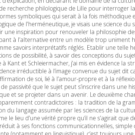
’explication, en déclarant le domaine de la culture 
de recherche philologique de Lille pour interroger 
 formes symboliques qui serait à la fois méthodique e
ique de l’herméneutique, je visais une science du sing
r une inspiration pour renouveler la philosophie des
ppant à l’alternative entre un modèle trop uniment h
mme savoirs interprétatifs réglés. Etablir une tell
ns de possibilité, à savoir des conceptions du sujet
 à Kant et Schleiermacher, j’ai mis en évidence la str
vidence irréductible à l’image convenue du sujet dit 
irmation de soi, lié à l’amour-propre et à la réflexi
de passivité que le sujet peut s’inscrire dans une hi
itique et se projeter dans un avenir. Le deuxième ch
pparemment contradictoires : la tradition de la gra
on du langage assumée par les sciences de la cult
me le lieu d’une vérité propre qu’il ne s’agirait que
t réduit à ses fonctions communicationnelles, simpl
te (notamment en linguistique), c’est toujours une 