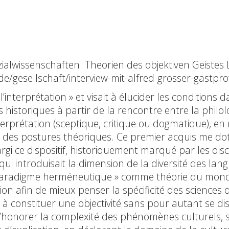
ialwissenschaften. Theorien des objektiven Geistes
t.de/gesellschaft/interview-mit-alfred-grosser-gastpr
’interprétation » et visait à élucider les conditions d
storiques à partir de la rencontre entre la philologi
nterprétation (sceptique, critique ou dogmatique), e
p des postures théoriques. Ce premier acquis me dota
rgi ce dispositif, historiquement marqué par les discip
 qui introduisait la dimension de la diversité des l
 paradigme herméneutique » comme théorie du monde hi
tion afin de mieux penser la spécificité des science
r à constituer une objectivité sans pour autant se d
’honorer la complexité des phénomènes culturels, soc