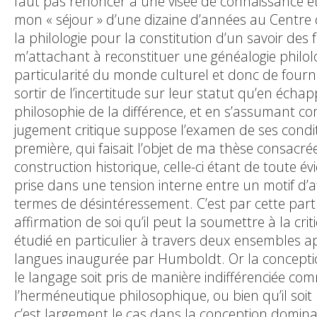
faut pas renoncer à une visée de connaissance et d
mon « séjour » d’une dizaine d’années au Centre 
la philologie pour la constitution d’un savoir des
m’attachant à reconstituer une généalogie philolog
particularité du monde culturel et donc de fourni
sortir de l’incertitude sur leur statut qu’en écha
philosophie de la différence, et en s’assumant co
jugement critique suppose l’examen de ses conditio
première, qui faisait l’objet de ma thèse consacrée
construction historique, celle-ci étant de toute é
prise dans une tension interne entre un motif d’aff
termes de désintéressement. C’est par cette part 
affirmation de soi qu’il peut la soumettre à la cr
étudié en particulier à travers deux ensembles a
langues inaugurée par Humboldt. Or la concepti
le langage soit pris de manière indifférenciée com
l’herméneutique philosophique, ou bien qu’il soi
c’est largement le cas dans la conception dominan