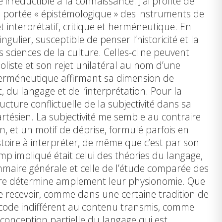
irréductible à la connaissance. J’ai profité de
la portée « épistémologique » des instruments de
t interprétatif, critique et herméneutique. En
ulier, susceptible de penser l’historicité et la
 sciences de la culture. Celles-ci ne peuvent
oliste et son rejet unilatéral au nom d’une
e herméneutique affirmant sa dimension de
, du langage et de l’interprétation. Pour la
ucture conflictuelle de la subjectivité dans sa
cartésien. La subjectivité me semble au contraire
on, et un motif de déprise, formulé parfois en
stoire à interpréter, de même que c’est par son
amp impliqué était celui des théories du langage,
mmaire générale et celle de l’étude comparée des
ure détermine amplement leur physionomie. Que
 de recevoir, comme dans une certaine tradition de
e code indifférent au contenu transmis, comme
conception partielle du langage qui est