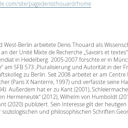
oogle.com/site/pagedenisthouard/home
d West-Berlin arbeitete Denis Thouard als Wissensc
r an der Unité Mixte de Recherche „Savoirs et textes
diat in Heidelberg. 2005-2007 forschte er in Mün
am SFB 573 ‚Pluralisierung und Autorität in der 
tskolleg zu Berlin. Seit 2008 arbeitet er am Centre
er (Paris X Nanterre, 1997) und verfasste seine Hab
04). Außerdem hat er zu Kant (2001), Schleiermacher
schen Hermeneutik“ (2012), Wilhelm von Humboldt (201
 (2020) publiziert. Sein Interesse gilt der heutigen
r soziologischen und philosophischen Schriften Geo