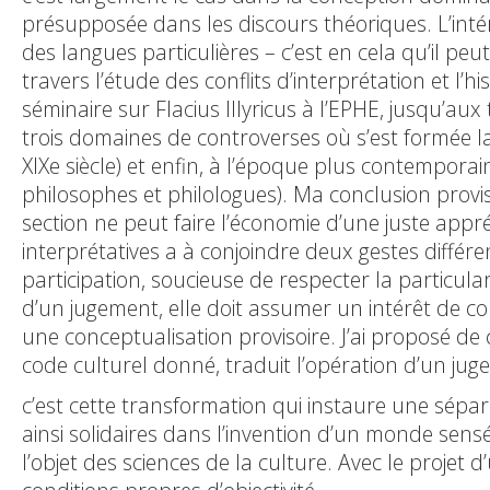
présupposée dans les discours théoriques. L’inté
des langues particulières – c’est en cela qu’il pe
travers l’étude des conflits d’interprétation et 
séminaire sur Flacius Illyricus à l’EPHE, jusqu’au
trois domaines de controverses où s’est formée la
XIXe siècle) et enfin, à l’époque plus contempora
philosophes et philologues). Ma conclusion provis
section ne peut faire l’économie d’une juste appr
interprétatives a à conjoindre deux gestes différen
participation, soucieuse de respecter la particular
d’un jugement, elle doit assumer un intérêt de c
une conceptualisation provisoire. J’ai proposé de 
code culturel donné, traduit l’opération d’un ju
c’est cette transformation qui instaure une sépar
ainsi solidaires dans l’invention d’un monde se
l’objet des sciences de la culture. Avec le projet