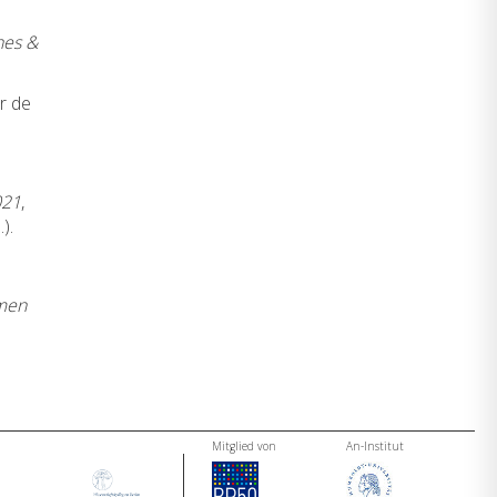
hes &
er de
021
,
).
hmen
Mitglied von
An-Institut