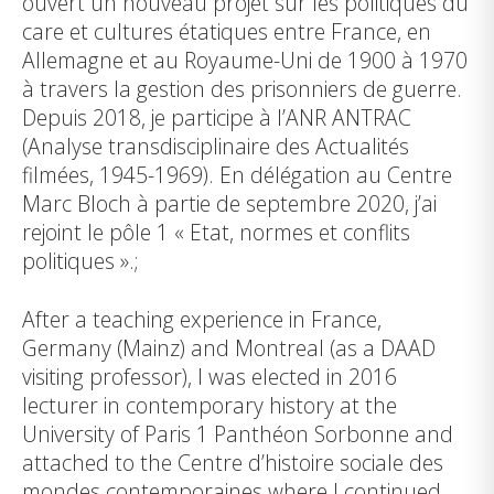
ouvert un nouveau projet sur les politiques du
care et cultures étatiques entre France, en
Allemagne et au Royaume-Uni de 1900 à 1970
à travers la gestion des prisonniers de guerre.
Depuis 2018, je participe à l’ANR ANTRAC
(Analyse transdisciplinaire des Actualités
filmées, 1945-1969). En délégation au Centre
Marc Bloch à partie de septembre 2020, j’ai
rejoint le pôle 1 « Etat, normes et conflits
politiques ».;
After a teaching experience in France,
Germany (Mainz) and Montreal (as a DAAD
visiting professor), I was elected in 2016
lecturer in contemporary history at the
University of Paris 1 Panthéon Sorbonne and
attached to the Centre d’histoire sociale des
mondes contemporaines where I continued