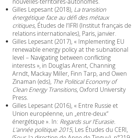
nouvelles-territoires-autonomes.
Gilles Lepesant (2018),
La transition
énergétique face au défi des métaux
critiques
, Études de l’IFRI (Institut français de
relations internationales), Paris, janvier.
Gilles Lepesant (2017), « Implementing EU
renewable energy policy at the subnational
level – Navigating between conflicting
interests », in Douglas Arent, Channing
Arndt, Mackay Miller, Finn Tarp, and Owen
Zinaman (eds),
The Political Economy of
Clean Energy Transitions
, Oxford University
Press.
Gilles Lepesant (2016), « Entre Russie et
Union européenne, un „entre-deux“
énergétique ». In:
Regards sur l’Eurasie.
L’année politique 2015
, Les Études du CERI,
(Sous la direction de Anne de Tinguy), n°219-