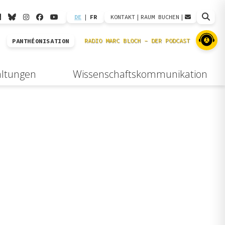
DE
|
FR
KONTAKT
|
RAUM BUCHEN
|
PANTHÉONISATION
altungen
Wissenschaftskommunikation