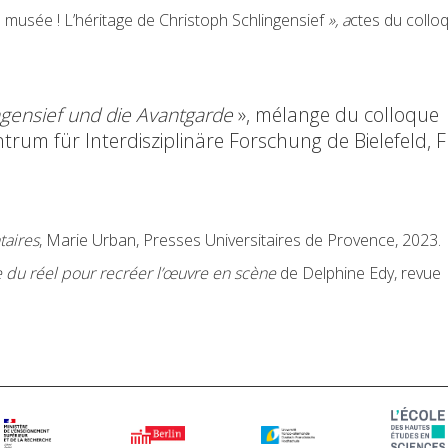
musée ! L’héritage de Christoph Schlingensief
», a
ctes du collo
ngensief und die Avantgarde
», mélange du colloque
ntrum für Interdisziplinäre Forschung de Bielefeld, 
taires
, Marie Urban, Presses Universitaires de Provence, 2023.
e du réel pour recréer l’œuvre en scène
de Delphine Edy, revue