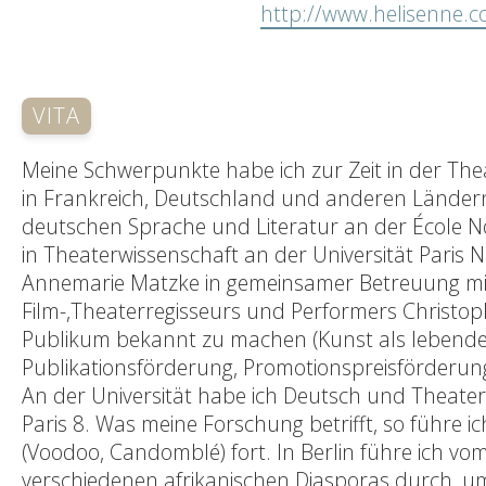
http://www.helisenne.
VITA
Meine Schwerpunkte habe ich zur Zeit in der Thea
in Frankreich, Deutschland und anderen Ländern
deutschen Sprache und Literatur an der École No
in Theaterwissenschaft an der Universität Paris 
Annemarie Matzke in gemeinsamer Betreuung mit
Film-,Theaterregisseurs und Performers Christop
Publikum bekannt zu machen (Kunst als lebender
Publikationsförderung, Promotionspreisförderu
An der Universität habe ich Deutsch und Theaterg
Paris 8. Was meine Forschung betrifft, so führe i
(Voodoo, Candomblé) fort. In Berlin führe ich vo
verschiedenen afrikanischen Diasporas durch, um 