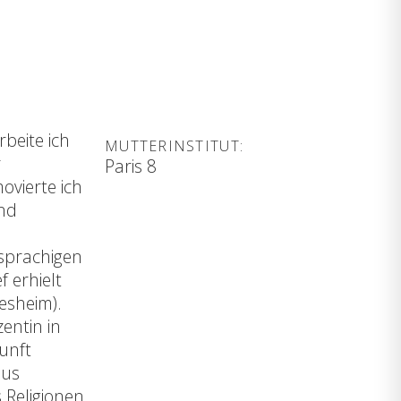
beite ich
MUTTERINSTITUT:
r
Paris 8
ovierte ich
und
hsprachigen
 erhielt
esheim).
entin in
kunft
aus
 Religionen