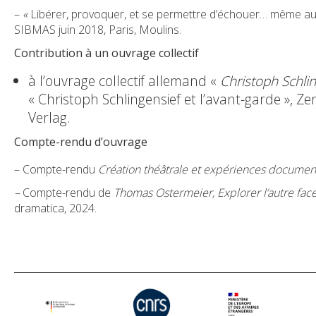
–
«
Libérer, provoquer, et se permettre d’échouer… même au 
SIBMAS juin 2018, Paris, Moulins.
Contribution à un ouvrage collectif
à l’ouvrage collectif allemand «
Christoph Schli
« Christoph Schlingensief et l’avant-garde », Ze
Verlag.
Compte-rendu d’ouvrage
– Compte-rendu
Création théâtrale et expériences documen
–
Compte-rendu de
Thomas Ostermeier, Explorer l’autre fac
dramatica, 2024.