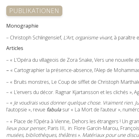
PUBLIKATIONEN
Monographie
– Christoph Schlingensief,
L’Art, organisme vivant
, à paraître
Articles
– « L’Opéra du villageois de Zora Snake, Vers une nouvelle é
–
« Cartographier la présence-absence, l’Alep de Mohammad
– « Bruits monstres, Le Coup de sifflet de Christoph Marthale
– « L’envers du décor. Ragnar Kjartansson et les clichés », A
– «
Je voudrais vous donner quelque chose. Vraiment rien. Ju
l’autopsie », revue
fabula
sur « La Mort de l’auteur », numé
– « Place de l’Opéra à Vienne, Dehors les étrangers ! Un gr
lieux pour penser
, Paris III, in: Flore Garcin-Marou, Franç
musées, bibliothèques, théâtres ». Matériaux pour une discu