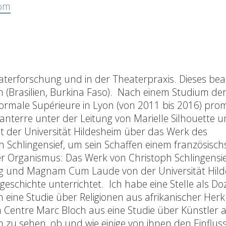
com
terforschung und in der Theaterpraxis. Dieses bear
 (Brasilien, Burkina Faso). Nach einem Studium de
rmale Supérieure in Lyon (von 2011 bis 2016) prom
Nanterre unter der Leitung von Marielle Silhouette 
 der Universität Hildesheim über das Werk des
h Schlingensief, um sein Schaffen einem französisc
 Organismus: Das Werk von Christoph Schlingensief
ng und Magnam Cum Laude von der Universität Hild
eschichte unterrichtet. Ich habe eine Stelle als Doz
ch eine Studie über Religionen aus afrikanischer Her
m Centre Marc Bloch aus eine Studie über Künstler 
zu sehen, ob und wie einige von ihnen den Einfluss