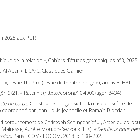
 en 2025 aux PUR
thique de la relation », Cahiers d’études germaniques n°3, 2025.
 Al Attar
»,
LiCArC, Classiques Garnier
r », revue Thaêtre (revue de théâtre en ligne), archives HAL.
gôn 9/21, « Rater » : (https://doi.org/10.4000/agon.8434)
ste un corps.
Christoph Schlingensief et la mise en scène de
ro coordonné par Jean-Louis Jeannelle et Romain Bionda :
and détournement de Christoph Schlingensief » , Actes du colloq
ois Mairesse, Aurélie Mouton-Rezzouk (Hg.):
« Des lieux pour pen
ssion
, Paris, ICOM-IFOCOM, 2018, p. 198–202.