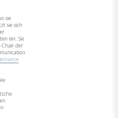
o sie
zt sie sich
er
en ein. Sie
-Chair der
mmunication
vernance
ale
tsche
hen
en