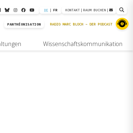
DE
|
FR
KONTAKT
|
RAUM BUCHEN
|
PANTHÉONISATION
altungen
Wissenschaftskommunikation