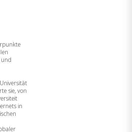
erpunkte
alen
n und
Universität
te sie, von
rsiteit
ernets in
ischen
obaler