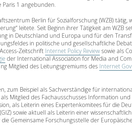
e Paris 1 angebunden.
tszentrum Berlin für Sozialforschung (WZB) tätig, w
erung“ leitete. Seit Beginn ihrer Tätigkeit am WZB set
schung in Deutschland und Europa und für den Transf
ungsfeldes in politische und gesellschaftliche Debatt
Access-Zeitschrift
Internet Policy Review
sowie als Co
ie
der International Association for Media and Co
lang Mitglied des Leitungsgremiums des
Internet Go
en, zum Beispiel als Sachverständige für internation
s, als Mitglied des Fachausschusses Information und
 als Leiterin eines Expertenkomitees für die Deu
IZ) sowie aktuell als Leiterin einer wissenschaftlic
ür die Gemeinsame Forschungsstelle der Europäisch