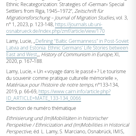
Ethnic Recategorization: Strategies of ›German‹ Special
Settlers from Riga, 1945–1972“,
Zeitschrift für
Migrationsforschung – Journal of Migration Studies
, vol. 3,
n° 1, 2023, p. 123-148,
https://journals.ub.uni-
osnabrueck.de/index.php/zmf/article/view/170
Lamy, Lucie, „
Defining “Baltic Germanness” in Post-Soviet
Latvia and Estonia: Ethnic Germans’ Life Stories between
East and West
„,
History of Communism in Europe
, XI,
2020, p. 167‑188.
Lamy, Lucie, « Un « voyage dans le passé » ? Le tourisme
du souvenir comme pratique culturelle mémorielle »,
Matériaux pour l’histoire de notre temps
, n°133‑134,
2019, p. 66‑69,
https://www.cairn.info/article.php?
ID_ARTICLE=MATE_133-134_0066
Direction de numéro thématique
Ethnisierung und (Im)Mobilitäten in historischer
Perspektive / Ethnicization and (Im)Mobilities in Historical
Perspective
, éd. L. Lamy, S. Marciano, Osnabrück, IMIS,