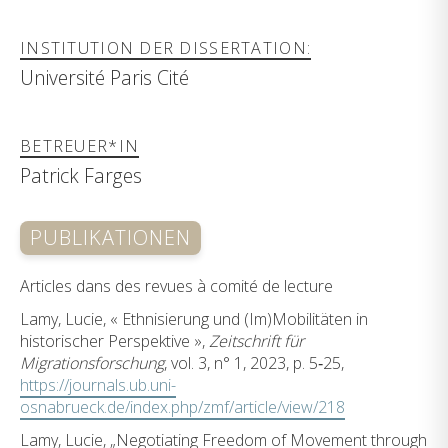
INSTITUTION DER DISSERTATION:
Université Paris Cité
BETREUER*IN
Patrick Farges
PUBLIKATIONEN
Articles dans des revues à comité de lecture
Lamy, Lucie, « Ethnisierung und (Im)Mobilitäten in
historischer Perspektive »,
Zeitschrift für
Migrationsforschung
, vol. 3, n° 1, 2023, p. 5‑25,
https://journals.ub.uni-
osnabrueck.de/index.php/zmf/article/view/218
Lamy, Lucie, „Negotiating Freedom of Movement through