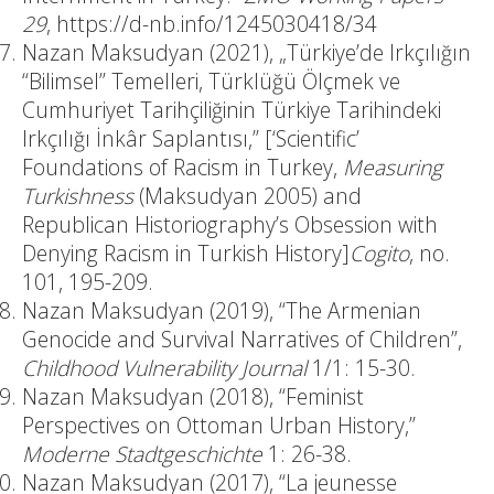
29
,
https://d-nb.info/1245030418/34
Nazan Maksudyan (2021), „Türkiye’de Irkçılığın
“Bilimsel” Temelleri, Türklüğü Ölçmek ve
Cumhuriyet Tarihçiliğinin Türkiye Tarihindeki
Irkçılığı İnkâr Saplantısı,” [‘Scientific’
Foundations of Racism in Turkey,
Measuring
Turkishness
(Maksudyan 2005) and
Republican Historiography’s Obsession with
Denying Racism in Turkish History]
Cogito
, no.
101, 195-209.
Nazan Maksudyan (2019), “The Armenian
Genocide and Survival Narratives of Children”,
Childhood Vulnerability Journal
1/1: 15-30.
Nazan Maksudyan (2018), “Feminist
Perspectives on Ottoman Urban History,”
Moderne Stadtgeschichte
1: 26-38.
Nazan Maksudyan (2017), “La jeunesse