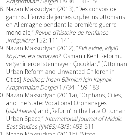
Araştırmaları Dergisi
18/36: 131-154.
Nazan Maksudyan (2013), “Des convois de
gamins. L’envoi de jeunes orphelins ottomans
en Allemagne pendant la première guerre
mondiale,”
Revue d’histoire de l’enfance
‚irrégulière‘
152: 111-141.
Nazan Maksudyan (2012), “
Evli evine, köylü
köyüne, evi olmayan?
: Osmanlı Kent Reformu
ve Şehirlerde İstenmeyen Çocuklar,” [Ottoman
Urban Reform and Unwanted Children in
Cities]
Kebikeç: İnsan Bilimleri İçin Kaynak
Araştırmaları Dergisi
17/34: 159-183.
Nazan Maksudyan (2011a), “Orphans, Cities,
and the State: Vocational Orphanages
(
Islahhanes
) and ‚Reform‘ in the Late Ottoman
Urban Space,”
International Journal of Middle
East Studies (IJMES)
43/3: 493-511.
Nazan Maksudyan (2011b), “State