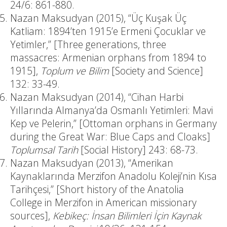
24/6: 861-880.
Nazan Maksudyan (2015), “Üç Kuşak Üç
Katliam: 1894’ten 1915’e Ermeni Çocuklar ve
Yetimler,” [Three generations, three
massacres: Armenian orphans from 1894 to
1915],
Toplum ve Bilim
[Society and Science]
132: 33-49.
Nazan Maksudyan (2014), “Cihan Harbi
Yıllarında Almanya’da Osmanlı Yetimleri: Mavi
Kep ve Pelerin,” [Ottoman orphans in Germany
during the Great War: Blue Caps and Cloaks]
Toplumsal Tarih
[Social History] 243: 68-73.
Nazan Maksudyan (2013), “Amerikan
Kaynaklarında Merzifon Anadolu Koleji’nin Kısa
Tarihçesi,” [Short history of the Anatolia
College in Merzifon in American missionary
sources],
Kebikeç: İnsan Bilimleri İçin Kaynak