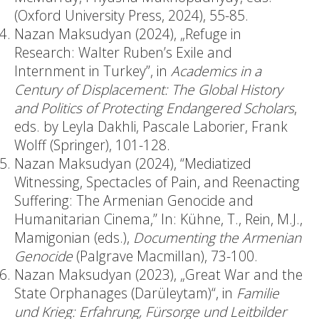
(Oxford University Press, 2024), 55-85.
Nazan Maksudyan (2024), „Refuge in
Research: Walter Ruben’s Exile and
Internment in Turkey”, in
Academics in a
Century of Displacement
:
The Global History
and Politics of Protecting Endangered Scholars
,
eds. by Leyla Dakhli, Pascale Laborier, Frank
Wolff (Springer), 101-128.
Nazan Maksudyan (2024), “Mediatized
Witnessing, Spectacles of Pain, and Reenacting
Suffering: The Armenian Genocide and
Humanitarian Cinema,” In: Kühne, T., Rein, M.J.,
Mamigonian (eds.),
Documenting the Armenian
Genocide
(Palgrave Macmillan), 73-100.
Nazan Maksudyan (2023), „Great War and the
State Orphanages (Darüleytam)“, in
Familie
und Krieg: Erfahrung, Fürsorge und Leitbilder