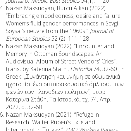
Journal of Middle East Studies
54(1): 1–20.
Nazan Maksudyan, Burcu Alkan (2022).
“Embracing embodiedness, desire and failure:
Women’s fluid gender performances in Sevgi
Soysal’s oeuvre from the 1960s.”
Journal of
European Studies
52 (2): 111-128.
Nazan Maksudyan (2022), “Encounter and
Memory in Ottoman Soundscapes: An
Audiovisual Album of Street Vendors’ Cries”,
trans. by Katerina Stathi,
Historika
74, 32-60 [in
Greek: „Συνάντηση και μνήμη σε οθωμανικά
ηχοτοπία: ένα οπτικοακουστικό άμλπουμ των
φωνών των πλανόδιων πωλητών“, μτφρ.
Κατερίνα Στάθη, Τα Ιστορικά, τχ. 74, Απρ.
2022, σ. 32-60.]
Nazan Maksudyan (2021). “Refuge in
Research: Walter Ruben’s Exile and
Internment in Turkey.”
ZMO Working Papers