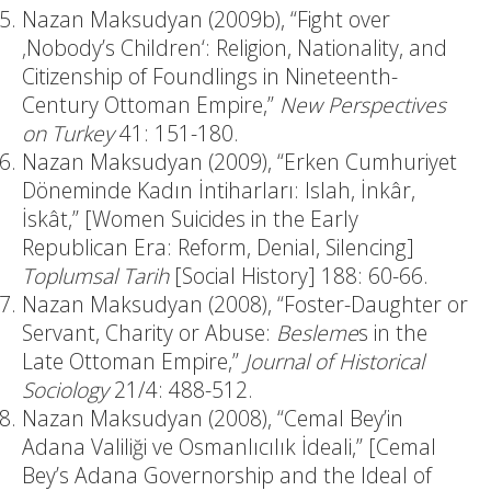
Nazan Maksudyan (2009b), “Fight over
‚Nobody’s Children‘: Religion, Nationality, and
Citizenship of Foundlings in Nineteenth-
Century Ottoman Empire,”
New Perspectives
on Turkey
41: 151-180.
Nazan Maksudyan (2009), “Erken Cumhuriyet
Döneminde Kadın İntiharları: Islah, İnkâr,
İskât,” [Women Suicides in the Early
Republican Era: Reform, Denial, Silencing]
Toplumsal Tarih
[Social History] 188: 60-66.
Nazan Maksudyan (2008), “Foster-Daughter or
Servant, Charity or Abuse:
Besleme
s in the
Late Ottoman Empire,”
Journal of Historical
Sociology
21/4: 488-512.
Nazan Maksudyan (2008), “Cemal Bey’in
Adana Valiliği ve Osmanlıcılık İdeali,” [Cemal
Bey’s Adana Governorship and the Ideal of