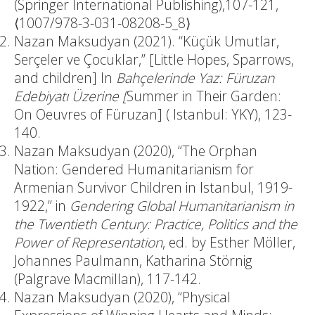
(Springer International Publishing),107-121,
⟨1007/978-3-031-08208-5_8⟩
Nazan Maksudyan (2021). “Küçük Umutlar,
Serçeler ve Çocuklar,” [Little Hopes, Sparrows,
and children] In
Bahçelerinde Yaz: Füruzan
Edebiyatı Üzerine [
Summer in Their Garden:
On Oeuvres of Füruzan] ( Istanbul: YKY), 123-
140.
Nazan Maksudyan (2020), “The Orphan
Nation: Gendered Humanitarianism for
Armenian Survivor Children in Istanbul, 1919-
1922,” in
Gendering Global Humanitarianism in
the Twentieth Century: Practice, Politics and the
Power of Representation
, ed. by Esther Möller,
Johannes Paulmann, Katharina Störnig
(Palgrave Macmillan), 117-142.
Nazan Maksudyan (2020), “Physical