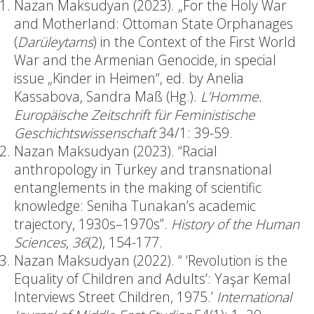
Nazan Maksudyan (2023). „For the Holy War
and Motherland: Ottoman State Orphanages
(
Darüleytams
) in the Context of the First World
War and the Armenian Genocide, in special
issue „Kinder in Heimen“, ed. by Anelia
Kassabova, Sandra Maß (Hg.).
L’Homme.
Europäische Zeitschrift für Feministische
Geschichtswissenschaft
34/1: 39-59.
Nazan Maksudyan (2023). “Racial
anthropology in Turkey and transnational
entanglements in the making of scientific
knowledge: Seniha Tunakan’s academic
trajectory, 1930s–1970s”.
History of the Human
Sciences
,
36
(2), 154-177.
Nazan Maksudyan (2022). “ ‘Revolution is the
Equality of Children and Adults’: Yaşar Kemal
Interviews Street Children, 1975.’
International