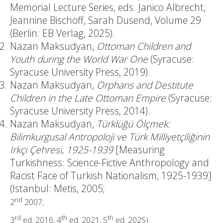
Memorial Lecture Series, eds. Janico Albrecht,
Jeannine Bischoff, Sarah Dusend, Volume 29
(Berlin: EB Verlag, 2025).
Nazan Maksudyan,
Ottoman Children and
Youth during the World War One
(Syracuse:
Syracuse University Press, 2019).
Nazan Maksudyan,
Orphans and Destitute
Children in the Late Ottoman Empire
(Syracuse:
Syracuse University Press, 2014).
Nazan Maksudyan,
Türklüğü Ölçmek:
Bilimkurgusal Antropoloji ve Türk Milliyetçiliğinin
Irkçı Çehresi, 1925-1939
[Measuring
Turkishness: Science-Fictive Anthropology and
Racist Face of Turkish Nationalism, 1925-1939]
(Istanbul: Metis, 2005;
nd
2
2007;
rd
th
th
3
ed. 2016, 4
ed. 2021, 5
ed. 2025).