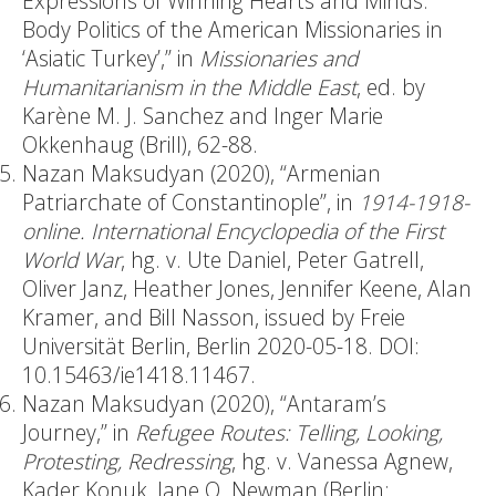
Expressions of Winning Hearts and Minds:
Body Politics of the American Missionaries in
‘Asiatic Turkey’,” in
Missionaries and
Humanitarianism in the Middle East
, ed. by
Karène M. J. Sanchez and Inger Marie
Okkenhaug (Brill), 62-88.
Nazan Maksudyan (2020), “Armenian
Patriarchate of Constantinople”, in
1914-1918-
online. International Encyclopedia of the First
World War
, hg. v. Ute Daniel, Peter Gatrell,
Oliver Janz, Heather Jones, Jennifer Keene, Alan
Kramer, and Bill Nasson, issued by Freie
Universität Berlin, Berlin 2020-05-18. DOI:
10.15463/ie1418.11467.
Nazan Maksudyan (2020), “Antaram’s
Journey,” in
Refugee Routes: Telling, Looking,
Protesting, Redressing
, hg. v. Vanessa Agnew,
Kader Konuk, Jane O. Newman (Berlin: