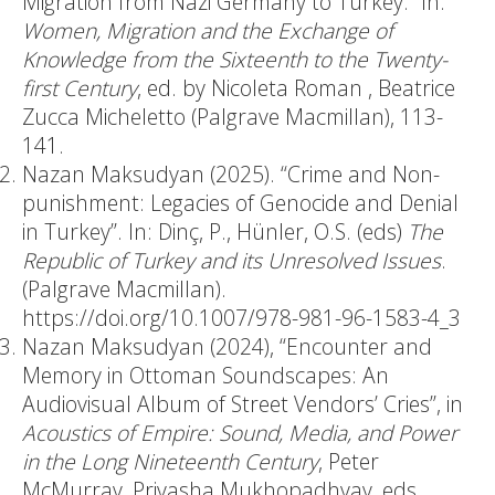
Migration from Nazi Germany to Turkey.” In:
Women, Migration and the Exchange of
Knowledge from the Sixteenth to the Twenty-
first Century
, ed. by Nicoleta Roman , Beatrice
Zucca Micheletto (Palgrave Macmillan), 113-
141.
Nazan Maksudyan (2025). “Crime and Non-
punishment: Legacies of Genocide and Denial
in Turkey”. In: Dinç, P., Hünler, O.S. (eds)
The
Republic of Turkey and its Unresolved Issues
.
(Palgrave Macmillan).
https://doi.org/10.1007/978-981-96-1583-4_3
Nazan Maksudyan (2024), “Encounter and
Memory in Ottoman Soundscapes: An
Audiovisual Album of Street Vendors’ Cries”, in
Acoustics of Empire:
Sound, Media, and Power
in the Long Nineteenth Century
, Peter
McMurray, Priyasha Mukhopadhyay, eds.