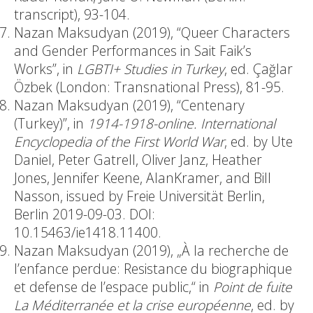
transcript), 93-104.
Nazan Maksudyan (2019), “Queer Characters
and Gender Performances in Sait Faik’s
Works”, in
LGBTI+ Studies in Turkey
, ed. Çağlar
Özbek (London: Transnational Press), 81-95.
Nazan Maksudyan (2019), “Centenary
(Turkey)”, in
1914-1918-online. International
Encyclopedia of the First World War
, ed. by Ute
Daniel, Peter Gatrell, Oliver Janz, Heather
Jones, Jennifer Keene, AlanKramer, and Bill
Nasson, issued by Freie Universität Berlin,
Berlin 2019-09-03. DOI:
10.15463/ie1418.11400.
Nazan Maksudyan (2019), „À la recherche de
l’enfance perdue: Resistance du biographique
et defense de l’espace public,“ in
Point de fuite
La Méditerranée et la crise européenne
, ed. by