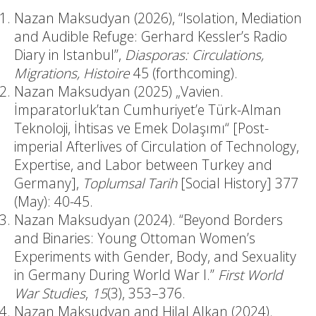
Nazan Maksudyan (2026), “Isolation, Mediation
and Audible Refuge: Gerhard Kessler’s Radio
Diary in Istanbul”,
Diasporas: Circulations,
Migrations, Histoire
45 (forthcoming).
Nazan Maksudyan (2025) „Vavien.
İmparatorluk’tan Cumhuriyet’e Türk-Alman
Teknoloji, İhtisas ve Emek Dolaşımı“ [Post-
imperial Afterlives of Circulation of Technology,
Expertise, and Labor between Turkey and
Germany],
Toplumsal Tarih
[Social History] 377
(May): 40-45.
Nazan Maksudyan (2024). “Beyond Borders
and Binaries: Young Ottoman Women’s
Experiments with Gender, Body, and Sexuality
in Germany During World War I.”
First World
War Studies
,
15
(3), 353–376.
Nazan Maksudyan and Hilal Alkan (2024).