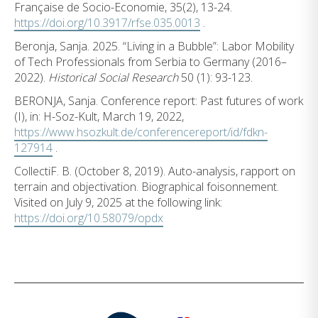
Française de Socio-Economie, 35(2), 13-24.
https://doi.org/10.3917/rfse.035.0013
.
Beronja, Sanja. 2025. “Living in a Bubble”: Labor Mobility
of Tech Professionals from Serbia to Germany (2016–
2022).
Historical Social Research
50 (1): 93-123.
BERONJA, Sanja. Conference report: Past futures of work
(I), in: H-Soz-Kult, March 19, 2022,
https://www.hsozkult.de/conferencereport/id/fdkn-
127914
.
CollectiF. B. (October 8, 2019). Auto-analysis, rapport on
terrain and objectivation. Biographical foisonnement.
Visited on July 9, 2025 at the following link:
https://doi.org/10.58079/opdx