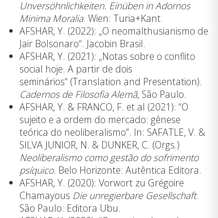
Unversöhnlichkeiten. Einüben in Adornos
Minima Moralia
. Wien: Turia+Kant.
AFSHAR, Y. (2022): „O neomalthusianismo de
Jair Bolsonaro“.
Jacobin Brasil
.
AFSHAR, Y. (2021): „Notas sobre o conflito
social hoje. A partir de dois
seminários“ (Translation and Presentation).
Cadernos de Filosofia Alemã
, São Paulo.
AFSHAR, Y. & FRANCO, F. et al (2021): “O
sujeito e a ordem do mercado: gênese
teórica do neoliberalismo”. In: SAFATLE, V. &
SILVA JUNIOR, N. & DUNKER, C. (Orgs.)
Neoliberalismo como
gestão do sofrimento
psíquico
. Belo Horizonte:
Autêntica Editora
.
AFSHAR, Y. (2020): Vorwort zu Grégoire
Chamayous
Die unregierbare Gesellschaft
.
São Paulo:
Editora Ubu
.