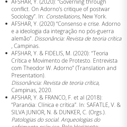
AFSHAR, Y. (2020): “Governing through
conflict. On Adorno’s critique of postwar
Sociology”. In:
Constellations
, New York.
AFSHAR, Y. (2020) “Consenso e crise. Adorno
e a ideologia da integração no pós-guerra
alemão”.
Dissonância: Revista de teoria crítica
, Campinas.
AFSHAR, Y. & FIDELIS, M. (2020): “Teoria
Crítica e Movimento de Protesto. Entrevista
com Theodor W. Adorno” (Translation and
Presentation).
Dissonância: Revista de teoria crítica
,
Campinas, 2020.
AFSHAR, Y. & FRANCO, F. et al (2018):
“Paranóia: Clínica e crítica”. In: SAFATLE, V. &
SILVA JUNIOR, N. & DUNKER, C. (Orgs.).
Patologias do social. Arqueologias do
sofrimento psíquico
. Belo Horizonte: