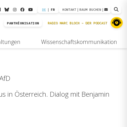
DE
|
FR
KONTAKT
|
RAUM BUCHEN
|
PANTHÉONISATION
altungen
Wissenschaftskommunikation
 AfD
s in Österreich. Dialog mit Benjamin