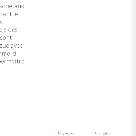
 sociétaux
rant le
es
e·s des
 sont
ogue avec
me ici.
 permettra
Mitglied von
An-Institut