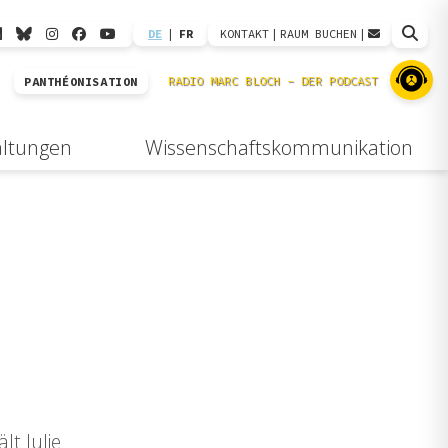
DE
|
FR
KONTAKT
|
RAUM BUCHEN
|
PANTHÉONISATION
altungen
Wissenschaftskommunikation
t Julie