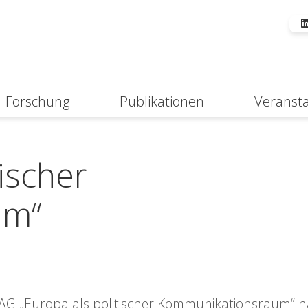
Forschung
Publikationen
Veranst
Suche
ischer
um“
G „Europa als politischer Kommunikationsraum“ häl