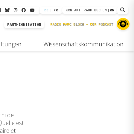
DE
|
FR
KONTAKT
|
RAUM BUCHEN
|
PANTHÉONISATION
altungen
Wissenschaftskommunikation
chi de
Quelle est
aire et