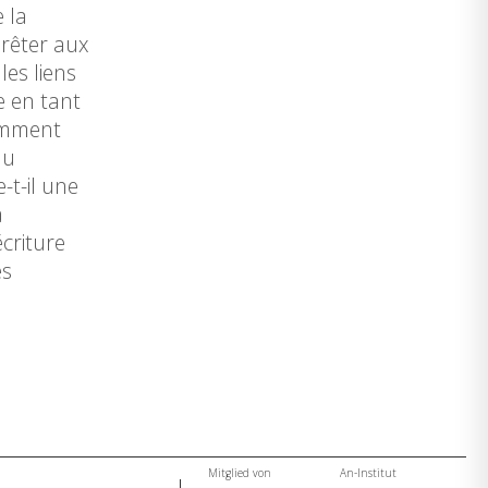
 la
prêter aux
les liens
e en tant
Comment
du
-t-il une
a
écriture
es
Mitglied von
An-Institut