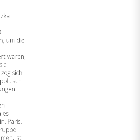
szka
r
9.
n, um die
ert waren,
sie
 zog sich
olitisch
lungen
en
ales
n, Paris,
Gruppe
men, ist