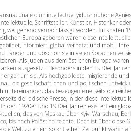
ransnationale d’un intellectuel yiddishophone Agnie
tellektuelle, Schriftsteller, Künstler, Historiker ode
hung weitgehend vernachlässigt worden. Im späten 1
tlichen Europa geboren waren diese Intellektuelle
bildet, informiert, global vernetzt und mobil. Ihre
und Länder und obschon sie in vielen Sprachen versi
lizieren. Als Juden aus dem östlichen Europa waren 
ttacken ausgesetzt. Besonders in den 1930er Jahren
 enger um sie. Als hochgebildete, migrierende und p
nau die gesellschaftlichen und politischen Entwick
 untereinander: das bezeugen einerseits die reiche
eits die jiddische Presse, in der diese Intellektuell
 In den 1920er und 1930er Jahren existiert ein glob
ktuellen, das von Moskau über Kyiv, Warschau, Berli
co, bis nach Palästina reichte. Doch ist über diese 
 die Welt zu einem so kritischen Zeitpunkt wahrnah