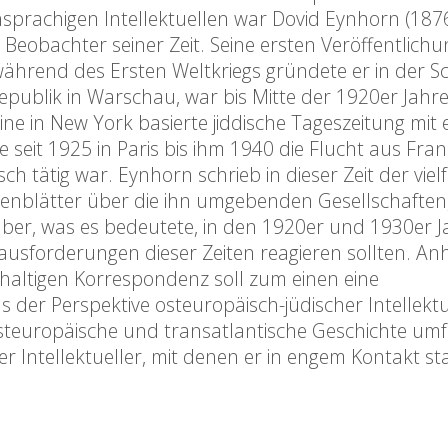
chsprachigen Intellektuellen war Dovid Eynhorn (187
r Beobachter seiner Zeit. Seine ersten Veröffentlich
ährend des Ersten Weltkriegs gründete er in der Sc
Republik in Warschau, war bis Mitte der 1920er Jahr
ine in New York basierte jiddische Tageszeitung mit 
 seit 1925 in Paris bis ihm 1940 die Flucht aus Fran
ch tätig war. Eynhorn schrieb in dieser Zeit der vie
enblätter über die ihn umgebenden Gesellschaften
er, was es bedeutete, in den 1920er und 1930er J
rausforderungen dieser Zeiten reagieren sollten. A
ichhaltigen Korrespondenz soll zum einen eine
 der Perspektive osteuropäisch-jüdischer Intellektu
steuropäische und transatlantische Geschichte umf
er Intellektueller, mit denen er in engem Kontakt st