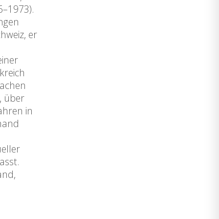
6–1973).
ungen
hweiz, er
e
einer
kreich
lfachen
, über
ahren in
nhand
eller
asst.
and,