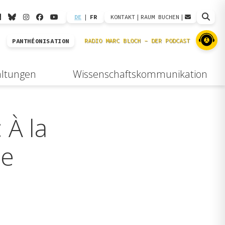
DE
|
FR
KONTAKT
|
RAUM BUCHEN
|
PANTHÉONISATION
altungen
Wissenschaftskommunikation
 À la
le