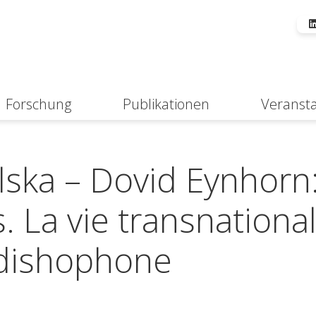
Forschung
Publikationen
Veranst
Suche
ska – Dovid Eynhorn:
 La vie transnationa
iddishophone