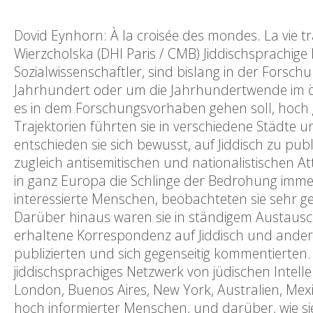
Dovid Eynhorn: À la croisée des mondes. La vie t
Wierzcholska (DHI Paris / CMB) Jiddischsprachige In
Sozialwissenschaftler, sind bislang in der Forsc
Jahrhundert oder um die Jahrhundertwende im ös
es in dem Forschungsvorhaben gehen soll, hoch ge
Trajektorien führten sie in verschiedene Städte 
entschieden sie sich bewusst, auf Jiddisch zu pub
zugleich antisemitischen und nationalistischen A
in ganz Europa die Schlinge der Bedrohung immer
interessierte Menschen, beobachteten sie sehr ge
Darüber hinaus waren sie in ständigem Austausch
erhaltene Korrespondenz auf Jiddisch und anderers
publizierten und sich gegenseitig kommentierten.
jiddischsprachiges Netzwerk von jüdischen Intelle
London, Buenos Aires, New York, Australien, Mexi
hoch informierter Menschen, und darüber, wie sie