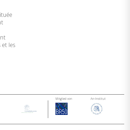
ituée
nt
s
ont
 et les
Mitglied von
An-Institut