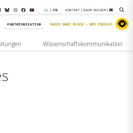
DE
|
FR
KONTAKT
|
RAUM BUCHEN
|
PANTHÉONISATION
altungen
Wissenschaftskommunikation
es