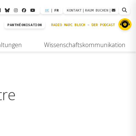
DE
|
FR
KONTAKT
|
RAUM BUCHEN
|
PANTHÉONISATION
altungen
Wissenschaftskommunikation
tre