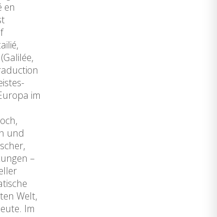
é en
st
f
ilié,
Galilée,
traduction
istes-
 Europa im
och,
en und
scher,
ltungen –
ller
atische
ten Welt,
eute. Im