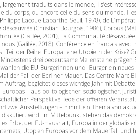
argement traduits dans le monde, il s’est intéress
le du corps, ou encore celle du sens du monde. Il e
c Philippe Lacoue-Labarthe, Seuil, 1978), de L’impérati
ésœuvrée (Christian Bourgois, 1986), Corpus (Méta
ffrontée (Galilée, 2001), La Communauté désavouée (
 en nous (Galilée, 2018). Conférence en francais avec 
t Teil der Reihe Europa: eine Utopie in der Krise? Ge
g. Mindestens drei bedeutsame Meilensteine prägen
i wählen die EU-Bürgerinnen und -Bürger ein neues
al der Fall der Berliner Mauer. Das Centre Marc Bl
m Auftrag, begleitet dieses wichtige Jahr mit Debatt
ropas – aus politologischer, soziologischer, juristi
schaftlicher Perspektive. Jede der offenen Veransta
d zwei Ausstellungen – nimmt ein Thema von aktue
d diskutiert wird: Im Mittelpunkt stehen das demokr
es Erbe, der EU-Haushalt, Europa in der globalisier
ternets, Utopien Europas vor dem Mauerfall und h