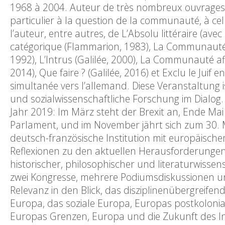
1968 à 2004. Auteur de très nombreux ouvrages, l
particulier à la question de la communauté, à cel
l’auteur, entre autres, de L’Absolu littéraire (ave
catégorique (Flammarion, 1983), La Communauté d
1992), L’Intrus (Galilée, 2000), La Communauté a
2014), Que faire ? (Galilée, 2016) et Exclu le Juif
simultanée vers l’allemand. Diese Veranstaltung is
und sozialwissenschaftliche Forschung im Dialo
Jahr 2019: Im März steht der Brexit an, Ende Ma
Parlament, und im November jährt sich zum 30. M
deutsch-französische Institution mit europäische
Reflexionen zu den aktuellen Herausforderungen Eu
historischer, philosophischer und literaturwissen
zwei Kongresse, mehrere Podiumsdiskussionen un
Relevanz in den Blick, das disziplinenübergreifen
Europa, das soziale Europa, Europas postkolonial
Europas Grenzen, Europa und die Zukunft des In