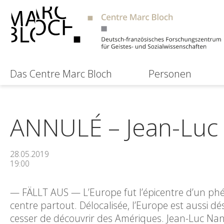
Das Centre Marc Bloch
Personen
ANNULÉ – Jean-Luc N
28.05.2019
19:00
— FÄLLT AUS — L’Europe fut l’épicentre d’un phé
centre partout. Délocalisée, l’Europe est aussi d
cesser de découvrir des Amériques. Jean-Luc Nanc