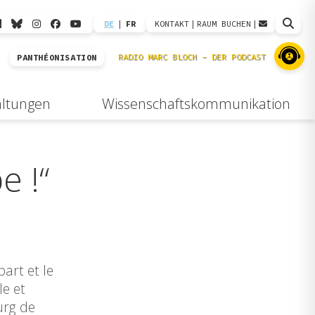
DE
|
FR
KONTAKT
|
RAUM BUCHEN
|
PANTHÉONISATION
altungen
Wissenschaftskommunikation
e !“
art et le
le et
urg de