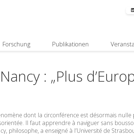
Forschung
Publikationen
Veranst
Suche
ancy : „Plus d’Europ
nomène dont la circonférence est désormais nulle p
ésorientée. Il faut apprendre à naviguer sans bousso
y, philosophe, a enseigné à l’Université de Strasbo