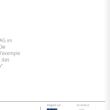
 AG im
Die
 l’exemple
e das
“.
Mitglied von
An-Institut