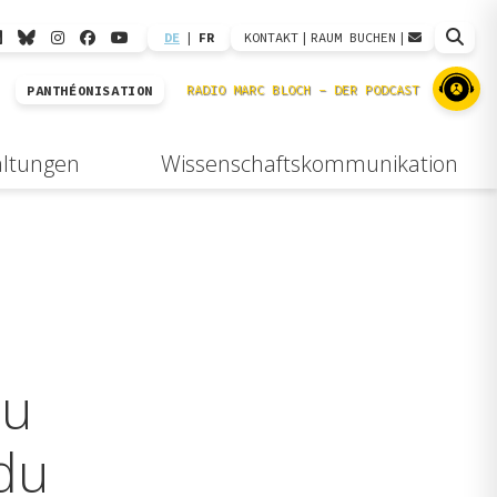
DE
|
FR
KONTAKT
|
RAUM BUCHEN
|
PANTHÉONISATION
altungen
Wissenschaftskommunikation
du
 du