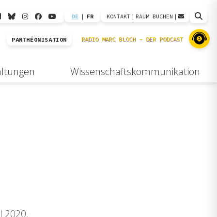
DE
|
FR
KONTAKT
|
RAUM BUCHEN
|
PANTHÉONISATION
altungen
Wissenschaftskommunikation
il 2020.