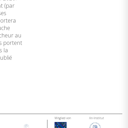
t (par
ses
portera
uche
rcheur au
s portent
s la
ublié
Mitglied von
An-Institut