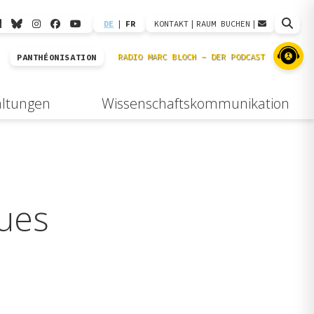
DE
|
FR
KONTAKT
|
RAUM BUCHEN
|
PANTHÉONISATION
altungen
Wissenschaftskommunikation
ues