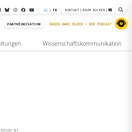
DE
|
FR
KONTAKT
|
RAUM BUCHEN
|
PANTHÉONISATION
altungen
Wissenschaftskommunikation
minar in