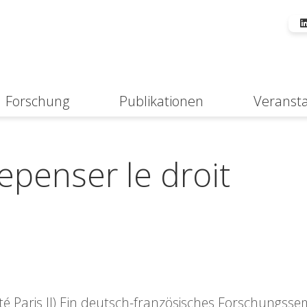
Forschung
Publikationen
Veranst
Suche
epenser le droit
ité Paris II) Ein deutsch-französisches Forschungsse