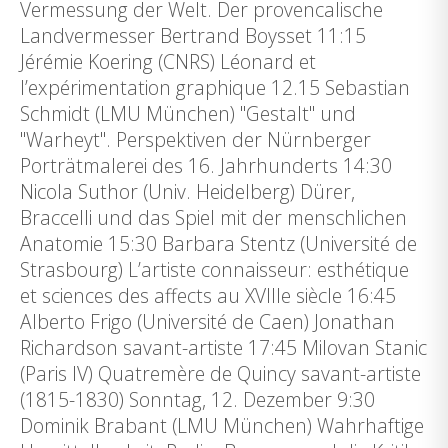
Vermessung der Welt. Der provencalische
Landvermesser Bertrand Boysset 11:15
Jérémie Koering (CNRS) Léonard et
l’expérimentation graphique 12.15 Sebastian
Schmidt (LMU München) "Gestalt" und
"Warheyt". Perspektiven der Nürnberger
Porträtmalerei des 16. Jahrhunderts 14:30
Nicola Suthor (Univ. Heidelberg) Dürer,
Braccelli und das Spiel mit der menschlichen
Anatomie 15:30 Barbara Stentz (Université de
Strasbourg) L’artiste connaisseur: esthétique
et sciences des affects au XVIIIe siècle 16:45
Alberto Frigo (Université de Caen) Jonathan
Richardson savant-artiste 17:45 Milovan Stanic
(Paris IV) Quatremère de Quincy savant-artiste
(1815-1830) Sonntag, 12. Dezember 9:30
Dominik Brabant (LMU München) Wahrhaftige