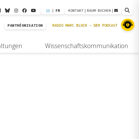
DE
|
FR
KONTAKT
|
RAUM BUCHEN
|
PANTHÉONISATION
altungen
Wissenschaftskommunikation