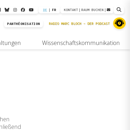
DE
|
FR
KONTAKT
|
RAUM BUCHEN
|
PANTHÉONISATION
altungen
Wissenschaftskommunikation
chen
chließend