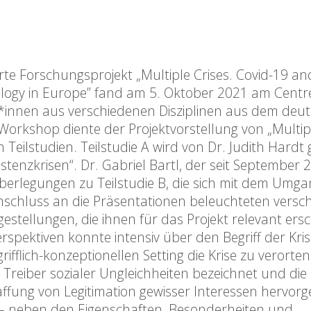
e Forschungsprojekt „Multiple Crises. Covid-19 an
cology in Europe” fand am 5. Oktober 2021 am Cent
r*innen aus verschiedenen Disziplinen aus dem deut
rkshop diente der Projektvorstellung von „Multipl
eilstudien. Teilstudie A wird von Dr. Judith Hardt g
tenzkrisen“. Dr. Gabriel Bartl, der seit September 
e Überlegungen zu Teilstudie B, die sich mit dem Umga
Anschluss an die Präsentationen beleuchteten versc
tellungen, die ihnen für das Projekt relevant ersc
erspektiven konnte intensiv über den Begriff der Kri
fflich-konzeptionellen Setting die Krise zu verorten
Treiber sozialer Ungleichheiten bezeichnet und die
affung von Legitimation gewisser Interessen hervor
 – neben den Eigenschaften, Besonderheiten und