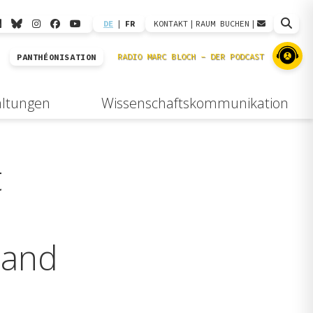
DE
|
FR
KONTAKT
|
RAUM BUCHEN
|
PANTHÉONISATION
altungen
Wissenschaftskommunikation
t
 and