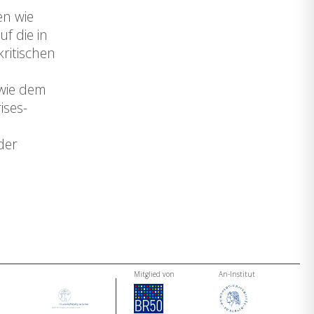
en wie
f die in
ritischen
owie dem
ises-
der
Mitglied von
An-Institut