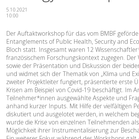
5.10.2021
10:00
Der Auftaktworkshop für das vom BMBF gefördert
Entanglements of Public Health, Security and E
Bloch statt. Insgesamt waren 12 Wissenschaftle
französischem Forschungskontext zugegen. Der Wo
sowie der Präsentation und Diskussion der beiden T
und widmet sich der Thematik von „Klima und Exis
zweiter Projektleiter fungiert, präsentierte erst
Krisen am Beispiel von Covid-19 beschäftigt. Im 
Teilnehmer*innen ausgewählte Aspekte und Frages
anhand kurzer Inputs. Mit Hilfe der vielfältigen P
diskutiert und ausgelotet werden, in welchem begri
wurde die Krise von einzelnen Teilnehmenden als 
Möglichkeit ihrer Instrumentalisierung zur Besch
Ein weiterer Fokus während des Workshops galt