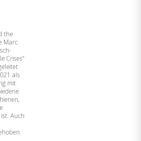
d the
re Marc
sch-
e Crises“
eleitet
2021 als
ng mit
hiedene
hienen,
se
 ist. Auch
gehoben.