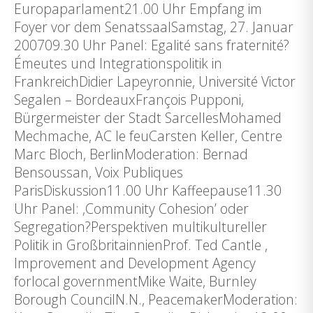
Europaparlament21.00 Uhr Empfang im
Foyer vor dem SenatssaalSamstag, 27. Januar
200709.30 Uhr Panel: Egalité sans fraternité?
Émeutes und Integrationspolitik in
FrankreichDidier Lapeyronnie, Université Victor
Segalen – BordeauxFrançois Pupponi,
Bürgermeister der Stadt SarcellesMohamed
Mechmache, AC le feuCarsten Keller, Centre
Marc Bloch, BerlinModeration: Bernad
Bensoussan, Voix Publiques
ParisDiskussion11.00 Uhr Kaffeepause11.30
Uhr Panel: ‚Community Cohesion’ oder
Segregation?Perspektiven multikultureller
Politik in GroßbritainnienProf. Ted Cantle ,
Improvement and Development Agency
forlocal governmentMike Waite, Burnley
Borough CouncilN.N., PeacemakerModeration: